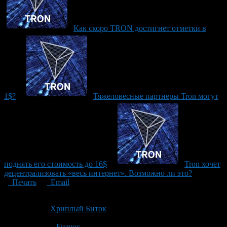
Как скоро TRON достигнет отметки в
1$?
Тяжеловесные партнеры Tron могут
поднять его стоимость до 16$
Tron хочет
децентрализовать «весь интернет». Возможно ли это?
Печать
Email
Опубликовано: 8 лет назад на 01.08.2018
Автор:
Хриплый Биток
Последнее изминение 1 августа, 2018 @ 9:51 дп
Рубрики
Бизнес