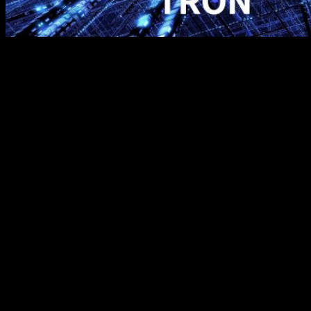
Запуск виртуальной машины Tron (TVM), который был
произведен 30 июня, значился в календаре Tron как одно из
самых значимых технических событий этого года (после
запуска основной сети 31 мая и миграции токенов 21 июня).
Джастин Сан (основатель, если кто-то еще не в курсе) и Tron
Foundation пообещали раскрыть тайну нового проекта, о
котором ничего не было известно на момент написания этой
статьи.
Джастин Сан твитнул, что сеть Tron «гораздо лучше чем
Ethereum, так как способна пропускать больше операций в
секунду, а также благодаря будущей интеграции платформы
BitTorrent».
Виртуальная машина Tron станет шлюзом между
платформами Ethereum и Tron. Она будет поддерживать
множество языков программирования, два из которых уже
были продемонстрированы – это solidity Ethereum и Java,
который является ядром мейннета Tron. Разработчики
намерены интегрировать виртуальную машину EOS в TVM
для портирования децентрализованных приложений в EOS.