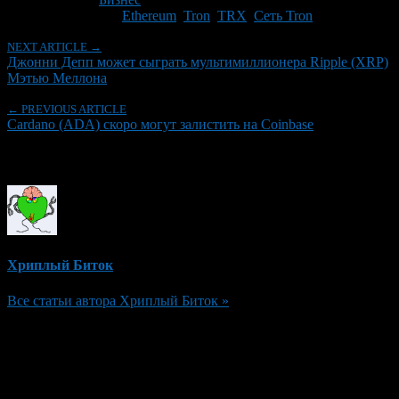
Tagged With:
Ethereum
,
Tron
,
TRX
,
Сеть Tron
NEXT ARTICLE →
Джонни Депп может сыграть мультимиллионера Ripple (XRP)
Мэтью Меллона
← PREVIOUS ARTICLE
Cardano (ADA) скоро могут залистить на Coinbase
Об авторе
Хриплый Биток
Все статьи автора Хриплый Биток »
Добавить комментарий