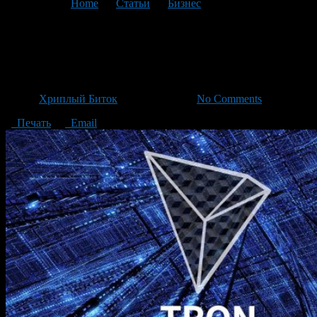
You are here:
Home
>
Статьи
>
Бизнес
>
Текущая статья
В 80 раз быстрее. Сеть Tron
(TRX) – лучше, чем Ethereum
Автор
Хриплый Биток
/ 01.08.2018 /
No Comments
Печать
Email