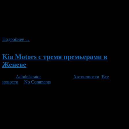
переосмыслила эту концепцию. Новый SCENIC — это
современный, настойчивый универсальный автомобиль,
который покупают не только из-за удовольствия от вождения,
но и из-за комфорта, которым будет наслаждаться вся семья в
дороге. Дизайн и привлекательность нового Renault SCENIC
[…]
Подробнее →
Новый
Kia Motors с тремя премьерами в
Женеве
Автор
Administrator
/ 06.10.2021 /
Автоновости
,
Все
новости
/
No Comments
Абсолютно новый универсал KIA Optima
(http://www.kimanual.ru/Optima) был представлен сегодня
публике на Женевском автосалоне. Модель будет продаваться
в Европе с последних 3 месяцев 2016 года. Наряду с мировой
премьерой универсала Optima, нового подключаемого
гибридного седана Optima и гибридного кроссовера Niro,
который дебютировал на автосалоне в Чикаго в феврале этого
года. год, выставлены на выставке KIA. Майкл […]