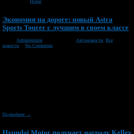
You are here:
Home
>
Все новости
Новый
Экономия на дороге: новый Astra
Sports Tourer с лучшим в своем классе
Автор
Administrator
/ 06.10.2021 /
Автоновости
,
Все
новости
/
No Comments
Рюссельсхайм. И хэтчбек Astra (http://www.opelbook.ru/astra), и
новый Astra Sports Tourer устанавливают новые стандарты в
классе компактных автомобилей благодаря новой
облегченной конструкции, широкому спектру
вспомогательных систем и новому поколению двигателей.
Каждый компонент разработан для достижения максимальной
эффективности без компромиссов. Благодаря этому
компактный универсал впечатляет исключительным уровнем
общих эксплуатационных расходов (Total Cost of Ownership,
TCO). Благодаря снижению […]
Подробнее →
Новый
Hyundai Motor получает награду Kelley