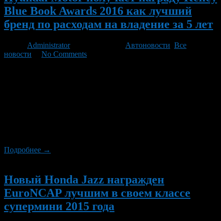
Blue Book Awards 2016 как лучший
бренд по расходам на владение за 5 лет
Автор
Administrator
/ 06.10.2021 /
Автоновости
,
Все
новости
/
No Comments
Hyundai Motor был назван абсолютным победителем среди
брендов на церемонии вручения награды Kelley Blue Book
Awards 2016 в категории 5-летних расходов для владельцев.
Hyundai Motor (http://www.hyundaibook.ru/) занимает первое
место среди основных брендов с самыми низкими 5-летними
расходами на владение. Эти награды основаны на данных
Синей книги Келли о 5-летних затратах владельцев на новые
автомобили в […]
Подробнее →
Новый
Новый Honda Jazz награжден
EuroNCAP лучшим в своем классе
супермини 2015 года