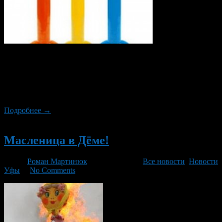
Сегодня, 28 февраля, в Уфе стартует Кубок Мира и Чемпионат
Европы по ледолазанию. Турнир проходит в самом большом в
России скалодроме «Кул-Тау» и закончится 2 марта. В
соревнованиях примут участие спортсмены из более чем 20
стран мира.
Подробнее →
Новый
Масленица в Дёме!
Автор
Роман Мартинюк
/ 28.02.2014 /
Все новости
,
Новости
Уфы
/
No Comments