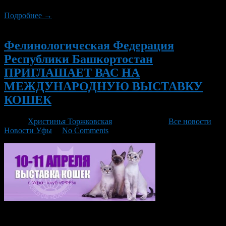
Подробнее →
Новый
Фелинологическая Федерация
Республики Башкортостан
ПРИГЛАШАЕТ ВАС НА
МЕЖДУНАРОДНУЮ ВЫСТАВКУ
КОШЕК
Автор
Христинья Торжковская
/ 09.04.2021 /
Все новости
,
Новости Уфы
/
No Comments
Приход весны – праздник для котов и кошек. Весна вообще
их любимое время года. По ночным ариям мы слышим, что