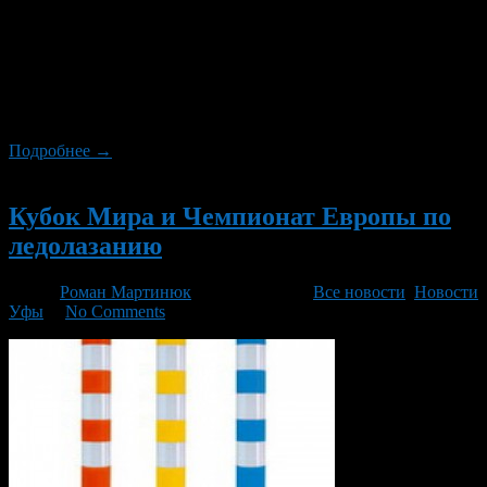
наступила пора радости и пробуждения природы.
«КотоВикторина» В честь удивительных и
нескучных животных 10 и 11 апреля 2021 года будет
проходить необычная Международная выставка
«КотоВикторина». Здесь на выставке море кошачьего
удовольствия, можно увидеть разнообразие пород […]
Подробнее →
Новый
Кубок Мира и Чемпионат Европы по
ледолазанию
Автор
Роман Мартинюк
/ 28.02.2014 /
Все новости
,
Новости
Уфы
/
No Comments