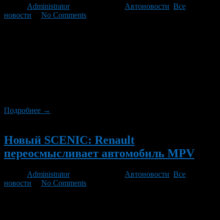
Автор
Administrator
/ 06.10.2021 /
Автоновости
,
Все
новости
/
No Comments
Совершенно новый Honda Jazz (http://www.hondabook.ru/Fit)
был удостоен престижной награды SuperMini Supermini Best
Car 2015 в классе. В 2015 году Honda Jazz получила
максимальный рейтинг безопасности в 5 звезд. Джаз выиграл
титул в соревновании из 9 автомобилей в своем классе.
Каждый год EuroNCAP публикует список автомобилей,
показавших лучшие результаты в своих категориях. Для
получения награды EuroNCAP […]
Подробнее →
Новый
Новый SCENIC: Renault
переосмысливает автомобиль MPV
Автор
Administrator
/ 06.10.2021 /
Автоновости
,
Все
новости
/
No Comments
В 1996 году Renault изобрела сегмент компактных
многофункциональных автомобилей (MPV) с первым
поколением Scenic. Сегодня, 20 лет спустя, Renault