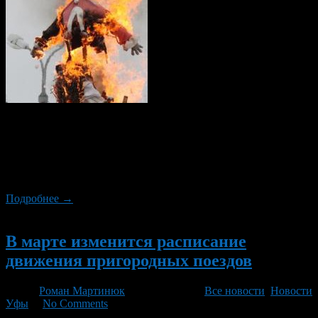
Уже завтра,1 марта, на площади по улице Правды пройдут
народные гуляния, в честь Масленицы. Официальное начало
в 12-00. Участников Масленицы будут встречать аниматоры,
одетые в ростовые куклы, которые и будут проводить
различные игры и конкурсы.
Подробнее →
Новый
В марте изменится расписание
движения пригородных поездов
Автор
Роман Мартинюк
/ 28.02.2014 /
Все новости
,
Новости
Уфы
/
No Comments