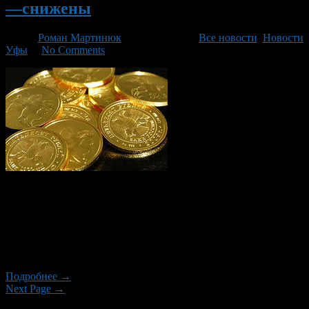
—снижены
Автор
Роман Мартинюк
/ 28.02.2014 /
Все новости
,
Новости
Уфы
/
No Comments
Новые тарифы определены постановлением главы
Администрации Уфы. Список категорий население которые
имеет право на бесплатный проезд, остался без
изменения. Цены будут одинаковы независимо от
направления, раньше подъем стоял 25 рублей, а за спуск – 10
рублей.
Подробнее →
Next Page →