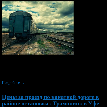
В марте изменится расписание движения пригородных
поездов, такие неудобства вызваны рядом причин: из-за
ремонтных работ на на перегоне Давлеканово – Шингак-Куль
и из-за женского праздника — 8-ого марта.
Подробнее →
Новый
Цены за проезд по канатной дороге в
районе остановки «Трамплин» в Уфе