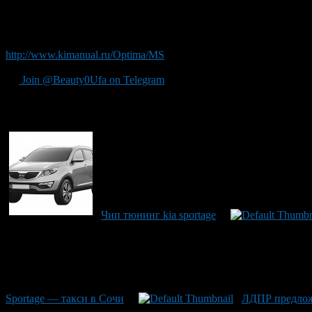
месяца этого года.
Как и все модели марки — Niro, Optima универсал и Optima plug
http://www.kimanual.ru/Optima/MS
— самостоятельный ремонт Ки
Join @Beauty0Ufa on Telegram
Рекомендуем почитать:
Чип тюнинг kia sportage
Sportage — такси в Сочи
ЛДПР предложи