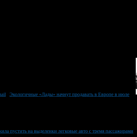
-in hybrid будут предлагаться с 7-летней гарантией или 150 000 к
а Оптима первого поколения.
Экологичные «Лады» начнут продавать в Европе в июле
ла пустить на выделенки легковые авто с тремя пассажирами