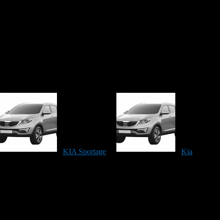
м пробега.
KIA Sportage
Kia