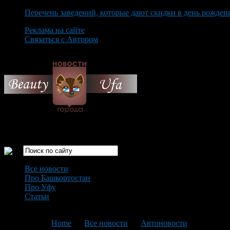
Перечень заведений, которые дают скидки в день рожден
Реклама на сайте
Связаться с Автором
Saturday August 8th, 2026
Только самые интересные новости города Уфа
Все новости
Про Башкортостан
Про Уфу
Статьи
Loading...
You are here:
Home
>
Все новости
>
Автоновости
>
Текущая