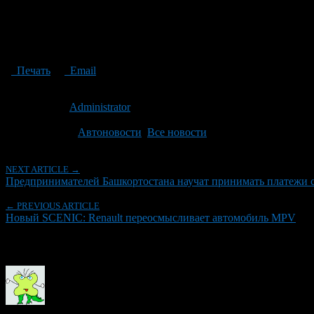
Печать
Email
Опубликовано: 5 лет назад на 06.10.2021
Автор:
Administrator
Последнее изминение 6 октября, 2021 @ 4:42 пп
Рубрики
Автоновости
,
Все новости
NEXT ARTICLE →
Предпринимателей Башкортостана научат принимать платежи 
← PREVIOUS ARTICLE
Новый SCENIC: Renault переосмысливает автомобиль MPV
Об авторе