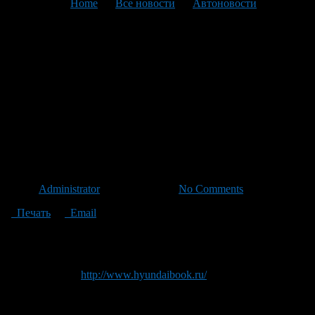
You are here:
Home
>
Все новости
>
Автоновости
>
Текущая статья
Hyundai Motor получает
награду Kelley Blue Book
Awards 2016 как лучший
бренд по расходам на
владение за 5 лет
Автор
Administrator
/ 06.10.2021 /
No Comments
Печать
Email
Hyundai Motor был назван абсолютным победителем среди
брендов на церемонии вручения награды Kelley Blue Book
Awards 2016 в категории 5-летних расходов для владельцев.
Hyundai Motor (
http://www.hyundaibook.ru/
) занимает первое
место среди основных брендов с самыми низкими 5-летними
расходами на владение. Эти награды основаны на данных
Синей книги Келли о 5-летних затратах владельцев на новые