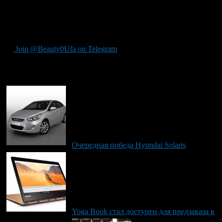
расчета амортизационных расходов. Kelley Blue Book
рассчитывает общую стоимость владения новыми
автомобилями, применяя сложную методологию оценки
вместе с важной финансовой информацией от третьих лиц.
Join @Beauty0Ufa on Telegram
Рекомендуем почитать:
Очередная победа Hyundai Solaris
Yoga Book стал доступен для предзаказа в