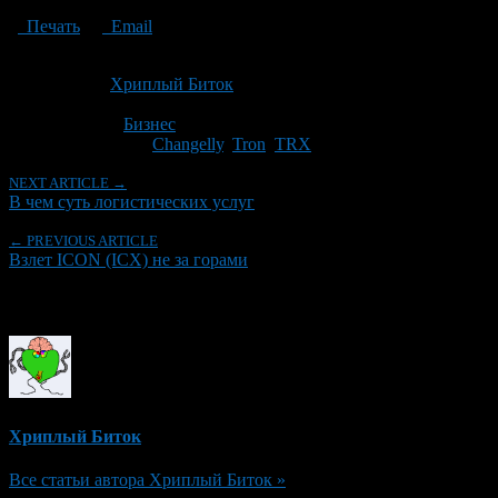
Печать
Email
Опубликовано: 8 лет назад на 26.07.2018
Автор:
Хриплый Биток
Последнее изминение 26 июля, 2018 @ 12:18 пп
Рубрики
Бизнес
Tagged With:
Changelly
,
Tron
,
TRX
NEXT ARTICLE →
В чем суть логистических услуг
← PREVIOUS ARTICLE
Взлет ICON (ICX) не за горами
Об авторе
Хриплый Биток
Все статьи автора Хриплый Биток »