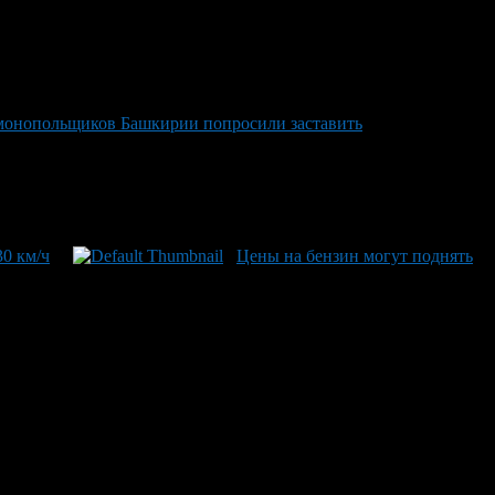
онопольщиков Башкирии попросили заставить
30 км/ч
Цены на бензин могут поднять