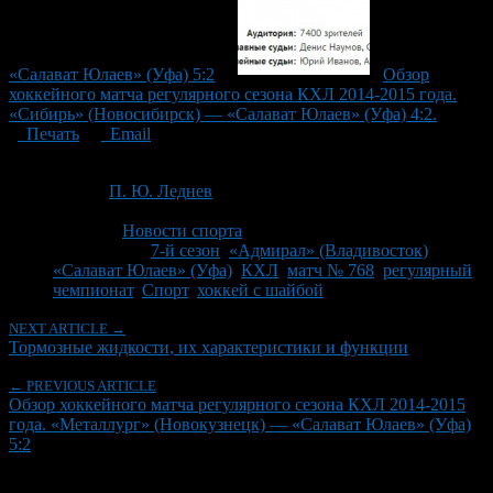
«Салават Юлаев» (Уфа) 5:2
Обзор
хоккейного матча регулярного сезона КХЛ 2014-2015 года.
«Сибирь» (Новосибирск) — «Салават Юлаев» (Уфа) 4:2.
Печать
Email
Опубликовано: 11 лет назад на 15.02.2015
Автор:
П. Ю. Леднев
Последнее изминение 15 февраля, 2015 @ 5:41 пп
Рубрики
Новости спорта
Tagged With:
7-й сезон
,
«Адмирал» (Владивосток)
,
«Салават Юлаев» (Уфа)
,
КХЛ
,
матч № 768
,
регулярный
чемпионат
,
Спорт
,
хоккей с шайбой
NEXT ARTICLE →
Тормозные жидкости, их характеристики и функции
← PREVIOUS ARTICLE
Обзор хоккейного матча регулярного сезона КХЛ 2014-2015
года. «Металлург» (Новокузнецк) — «Салават Юлаев» (Уфа)
5:2
Об авторе