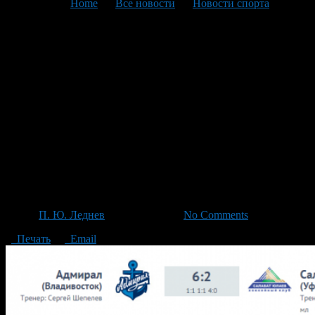
You are here:
Home
>
Все новости
>
Новости спорта
>
Текущая статья
Обзор 2-го спаренного
хоккейного матча
регулярного сезона КХЛ
2014-2015 года. «Адмирал»
(Владивосток) — «Салават
Юлаев» (Уфа) 6:2
Автор
П. Ю. Леднев
/ 15.02.2015 /
No Comments
Печать
Email