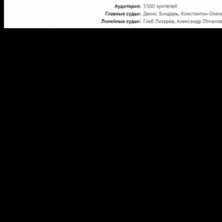
Второй спаренный матч, который состоялся во Владивостоке
между «Адмиралом» и «Салаватом Юлаевым», проходил
совершенно по другому сценарию, нежели первый, и по его
итогам «моряки» одержали над «юлавецами» уверенную
победу. Однако на протяжении двух с половиной периодов, на
площадке шла равная борьба, что и отражалось в счёте на
табло.
Хозяева льда распечатали ворота Владимира Сохатского уже
на исходе 8-й минуте, после того, как шведский форвард
«Адмирала» Рихард Гюнге выиграл шайбу у правого борта,
переадресовал её своему партнёру по звену Никласу
Бергфорсу, который и вывел на завершающий бросок своего
капитана Илью Зубова 1:0. Однако на 16-й минуте уфимцам
удалось выровнять положение, когда форвард 3-го звена
команды гостей Дмитрий Сёмин, без всяких препятствий
прошёл с шайбой всю среднюю зону, немного сместился
влево, и бросил из-под защитника. Момент броска голкипер
дальневосточников Иван Налимов, похоже, не видел, и
пропустил — 1:1. В начале второй двадцатиминутки
подопечные Сергея Шепелева снова вышли вперёд, и