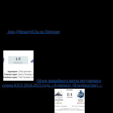
место в турнирной таблице Западной Конференции. Шансы
на попадание в плей-офф у «моряков» всё ещё остаются, ведь
отставание от находящегося на 8-м месте «Автомобилиста»
составляет всего 4 очка. Что касается «Салавата Юлаева», то
уфимцы уступили уже в 4-й раз в заключительных пяти играх.
Join @Beauty0Ufa on Telegram
Рекомендуем почитать:
Обзор хоккейного матча регулярного
сезона КХЛ 2014-2015 года. «Адмирал» (Владивосток) —