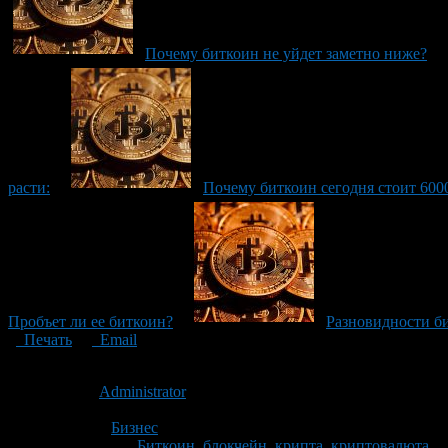
Почему биткоин не уйдет заметно ниже?
расти:
Почему биткоин сегодня стоит 6000
Пробъет ли ее биткоин?
Разновидности б
Печать
Email
Опубликовано: 7 лет назад на 18.04.2019
Автор:
Administrator
Последнее изминение 18 апреля, 2019 @ 10:59 дп
Рубрики
Бизнес
Tagged With:
Биткоин
,
блокчейн
,
крипта
,
криптовалюта