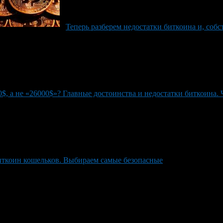
Теперь разберем недостатки биткоина и, собс
$, а не «26000$»? Главные достоинства и недостатки биткоина.
иткоин кошельков. Выбираем самые безопасные