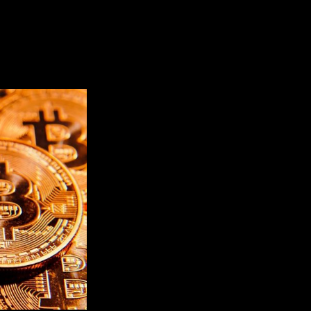
ются биткоин и блокчейн