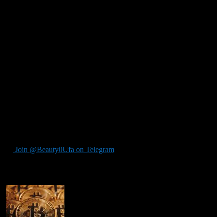
Передача трояна.
В компьютере скрываются криптотрояны, пока человек не зарег
человек хочет отправить биткоины.
Реализации уязвимости.
Как и в любой криптографической реализации, базовый крипто
уязвимость блокчейна к криптографическим решениям остается
прежде чем человек действительно углубится в криптовалюту 
минимизации ошибок.
Были случаи, когда криминальные хакеры пытались манипули
совершили программную ошибку, которая не принесла им денег,
деньги.
Join @Beauty0Ufa on Telegram
Рекомендуем почитать: