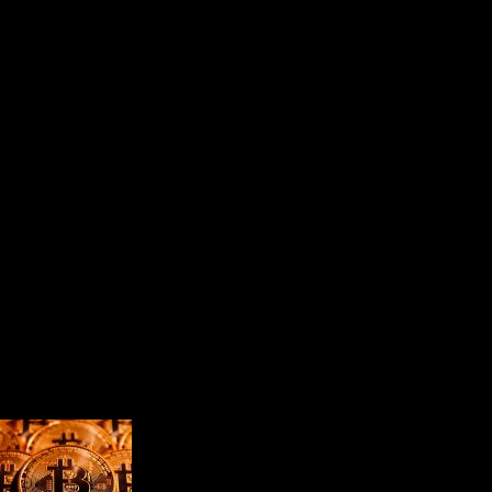
истрирует номер криптовалютного счета. Когда приходит время,
графический алгоритм обычно гораздо более последовательный, 
 или падает. Ошибка в коде или неразумный закрытый ключ могу
или блокчейн-проект. Поэтому важно убедиться, что разработч
ровать криптовалютным программным обеспечением для кражи а
 но убедились, что все остальные кошельки были повреждены. В