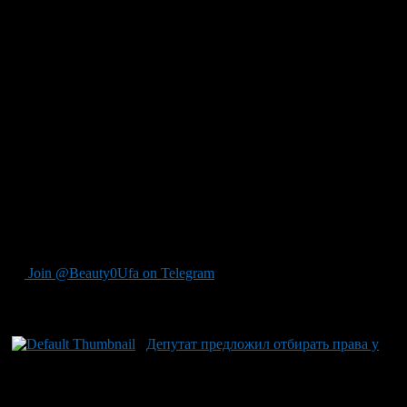
пассажир не застегнет ремень безопасности.
Впрочем, принятие такого закона выглядит маловероятно: по
мнению депутатов, более действенным средством будет
повышение штрафа с 500 рублей до 2500-5000 рублей, то есть
до стоимости детского автокресла. «Таким образом, водитель
либо один раз покупает автокресло и тем самым повышает
безопасность перевозки своего ребенка, либо каждый раз
будет оплачивать его стоимость. Я думаю, что эта мера будет
вполне достаточной мотивацией для водителей, и, скорее
всего, я думаю, мы пойдем именно этим путем», — рассказал
в интервью РИА Новости первый зампред профильного
комитета Госдумы по конституционному законодательству и
госстроительству, лидер движения автомобилистов «Свобода
выбора» Вячеслав Лысаков.
Join @Beauty0Ufa on Telegram
Рекомендуем почитать:
Депутат предложил отбирать права у