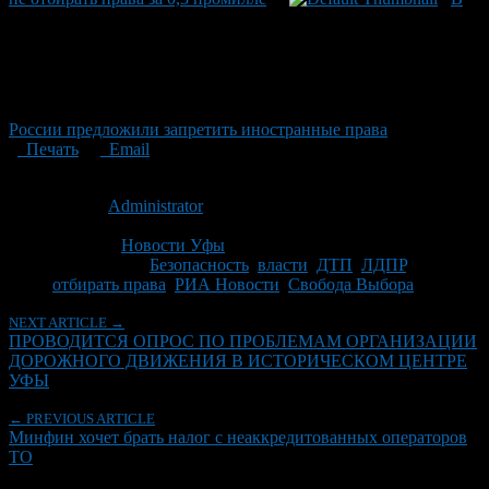
России предложили запретить иностранные права
Печать
Email
Опубликовано: 14 лет назад на 26.04.2012
Автор:
Administrator
Последнее изминение 26 апреля, 2012 @ 8:17 дп
Рубрики
Новости Уфы
Tagged With:
Безопасность
,
власти
,
ДТП
,
ЛДПР
,
отбирать права
,
РИА Новости
,
Свобода Выбора
NEXT ARTICLE →
ПРОВОДИТСЯ ОПРОС ПО ПРОБЛЕМАМ ОРГАНИЗАЦИИ
ДОРОЖНОГО ДВИЖЕНИЯ В ИСТОРИЧЕСКОМ ЦЕНТРЕ
УФЫ
← PREVIOUS ARTICLE
Минфин хочет брать налог с неаккредитованных операторов
ТО