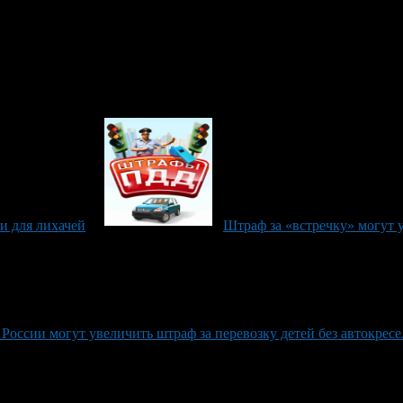
и для лихачей
Штраф за «встречку» могут 
 России могут увеличить штраф за перевозку детей без автокресе