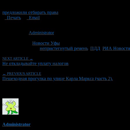
предложили отбирать права
Печать
Email
Опубликовано: 14 лет назад на 12.10.2012
Автор:
Administrator
Последнее изминение 18 января, 2017 @ 12:54 пп
Рубрики
Новости Уфы
Tagged With:
непристегнутый ремень
,
ПДД
,
РИА Новост
NEXT ARTICLE →
Не откладывайте уплату налогов
← PREVIOUS ARTICLE
Пешеходная прогулка по улице Карла Маркса (часть 2).
Об авторе
Administrator