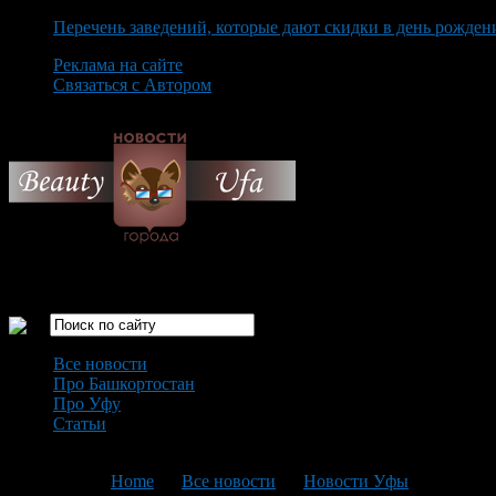
Перечень заведений, которые дают скидки в день рожден
Реклама на сайте
Связаться с Автором
Friday August 7th, 2026
Только самые интересные новости города Уфа
Все новости
Про Башкортостан
Про Уфу
Статьи
Loading...
You are here:
Home
>
Все новости
>
Новости Уфы
>
Текущая