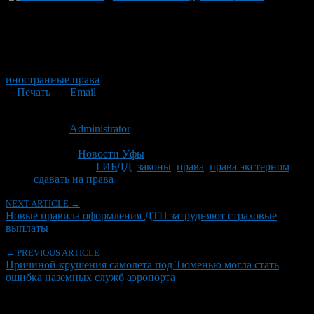
иностранные права
Печать
Email
Опубликовано: 14 лет назад на 02.04.2012
Автор:
Administrator
Последнее изминение 2 апреля, 2012 @ 10:42 пп
Рубрики
Новости Уфы
Tagged With:
ГИБДД
,
законы
,
права
,
права экстерном
,
сдавать на права
NEXT ARTICLE →
Новые правила оформления ДТП затрудняют страховые
выплаты
← PREVIOUS ARTICLE
Причиной крушения самолета под Тюменью могла стать
ошибка наземных служб аэропорта
Об авторе