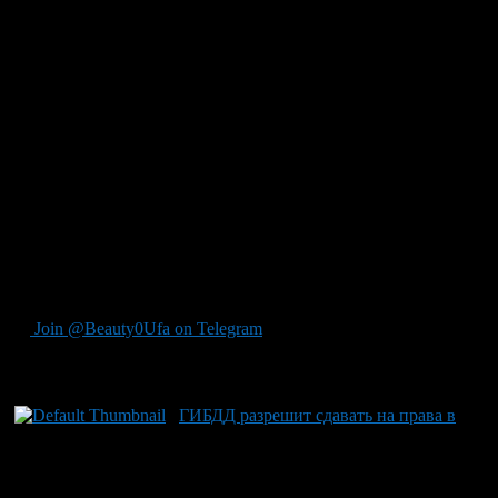
вождения. Получив свидетельство, кандидат в водители идет
в ГИБДД и пытается сдать экзамен экстерном. Как правило,
неудачно.
Также газета указывает на то, что сейчас кандидаты в
водители находятся в неравных условиях. От тех, кто прошел
обучение в стандартной автошколе, требуют документы о том,
что они прошли теоретическую подготовку, подготовка на
площадке заняла столько-то часов, а город — столько-то. В то
же время от кандидата, прошедшего самоподготовку, этого не
требуется.
Представители государственных автошкол и ГИБДД
утверждают, что самообразование в данной сфере
недопустимо.
Join @Beauty0Ufa on Telegram
Рекомендуем почитать:
ГИБДД разрешит сдавать на права в