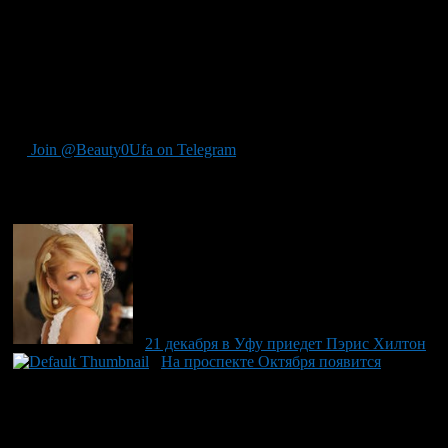
проспекте Октября — недостроенное 10-этажное здание
бизнесцентра возле ТЦ «Европа».
Уфимская УК «Европейская» начала вести переговоры о
строительстве гостиницы еще летом этого года и выходило с
инициативой в том числе к сети Hilton. Речь шла о
трехзвездочном отеле, — пишет Proufu.
Join @Beauty0Ufa on Telegram
Рекомендуем почитать:
21 декабря в Уфу приедет Пэрис Хилтон
На проспекте Октября появится