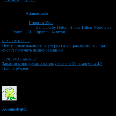
Опубликовано: 15 лет назад на 18.10.2011
Автор:
Administrator
Последнее изминение 18 октября, 2011 @ 3:17 пп
Рубрики
Новости Уфы
Tagged With:
Hampton by Hilton
,
Hilton
,
Hilton Worldwide
,
Proufu
,
ТЦ «Европа»
,
Хилтон
NEXT ARTICLE →
Пенсионные накопления умершего застрахованного лица
смогут получить правопреемники
← PREVIOUS ARTICLE
Запастись продуктами на зиму жители Уфы могут за 4,5
тысячи рублей
Об авторе
Administrator