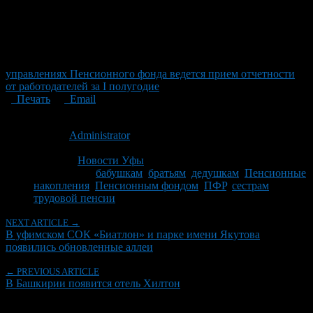
управлениях Пенсионного фонда ведется прием отчетности
от работодателей за I полугодие
Печать
Email
Опубликовано: 15 лет назад на 18.10.2011
Автор:
Administrator
Последнее изминение 18 октября, 2011 @ 3:13 пп
Рубрики
Новости Уфы
Tagged With:
бабушкам
,
братьям
,
дедушкам
,
Пенсионные
накопления
,
Пенсионным фондом
,
ПФР
,
сестрам
,
трудовой пенсии
NEXT ARTICLE →
В уфимском СОК «Биатлон» и парке имени Якутова
появились обновленные аллеи
← PREVIOUS ARTICLE
В Башкирии появится отель Хилтон
Об авторе