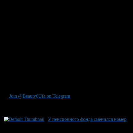
Обращение правопреемников умерших застрахованных лиц за
выплатой средств пенсионных накоплений осуществляется до
истечения 6 месяцев (пропущенный срок может быть
восстановлен в судебном порядке) со дня смерти
застрахованного лица путем подачи в любой
территориальный орган ПФР по выбору правопреемника
заявления по форме, установленной данным постановлением.
Основным условием выплаты средств пенсионных
накоплений правопреемникам является наличие средств
пенсионных накоплений, учтенных в специальной части
индивидуального лицевого счета умершего застрахованного
лица .
По вопросам обращаться в ГУ –Управление ПФ РФ в Демском
районе г.Уфы или по тел.2819390
Join @Beauty0Ufa on Telegram
Рекомендуем почитать:
У пенсионного фонда сменился номер