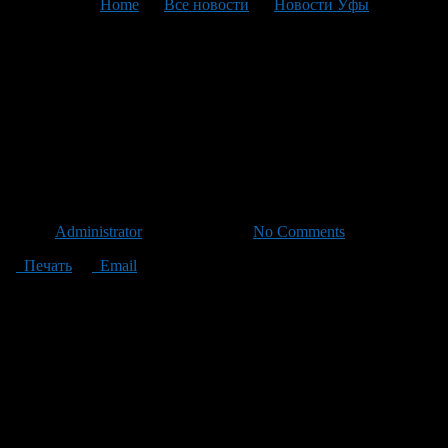
You are here:
Home
>
Все новости
>
Новости Уфы
>
Текущая статья
Пенсионные накопления
умершего застрахованного
лица смогут получить
правопреемники
Автор
Administrator
/ 18.10.2011 /
No Comments
Печать
Email
Правительством РФ утверждены Правила выплаты
Пенсионным фондом Российской Федерации средств
пенсионных накоплений, учтенных в специальной части
индивидуального лицевого счета правопреемникам умершего
застрахованного лица.
Выплата средств пенсионных накоплений правопреемникам
умерших застрахованных лиц осуществляется в случае, если
смерть застрахованного лица наступила до назначения ему