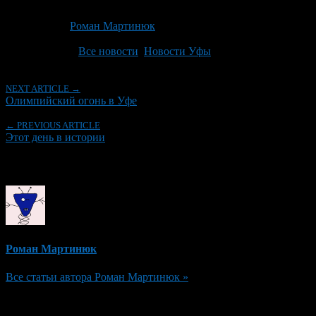
Опубликовано: 13 лет назад на 09.12.2013
Автор:
Роман Мартинюк
Последнее изминение 9 декабря, 2013 @ 4:43 пп
Рубрики
Все новости
,
Новости Уфы
NEXT ARTICLE →
Олимпийский огонь в Уфе
← PREVIOUS ARTICLE
Этот день в истории
Об авторе
Роман Мартинюк
Все статьи автора Роман Мартинюк »
Добавить комментарий