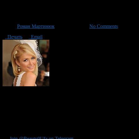
21 декабря в Уфу приедет Пэ
Автор
Роман Мартинюк
/ 09.12.2013 /
No Comments
Печать
Email
Пэрис Хилтон
, бывшая наследница сети отелей Hilton Hotels, 
«Июнь».
Существуют мнения, что визит светской львицы не случайн
подтверждения этому пока нет.
Более детальная информация о визите знаменитости в Уфу стан
Join @Beauty0Ufa on Telegram