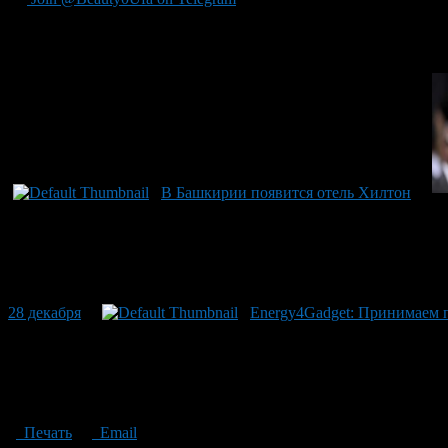
Рекомендуем почитать:
В Башкирии появится отель Хилтон
28 декабря
Energy4Gadget: Принимаем п
Печать
Email