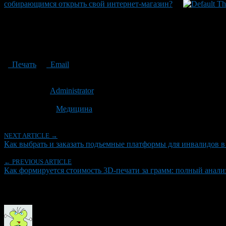
собирающимся открыть свой интернет-магазин?
Печать
Email
Опубликовано: 1 год назад на 15.06.2025
Автор:
Administrator
Последнее изминение 15 июня, 2025 @ 10:41 дп
Рубрики
Медицина
NEXT ARTICLE →
Как выбрать и заказать подъемные платформы для инвалидов в
← PREVIOUS ARTICLE
Как формируется стоимость 3D-печати за грамм: полный анали
Об авторе