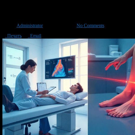
Все, что нужно знать перед 
Автор
Administrator
/ 15.06.2025 /
No Comments
Печать
Email