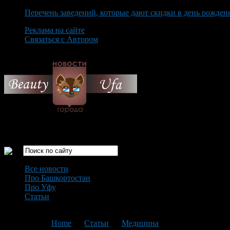
Перечень заведений, которые дают скидки в день рожден
Реклама на сайте
Связаться с Автором
Saturday August 8th, 2026
Только самые интересные новости города Уфа
Все новости
Про Башкортостан
Про Уфу
Статьи
Loading...
You are here:
Home
>
Статьи
>
Медицина
>
Текущая статья