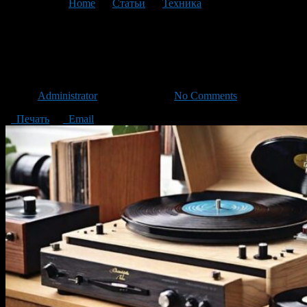
You are here:
Home
>
Статьи
>
Техника
>
Текущая статья
Что нужно знать о
виниловых проигрывателях
Автор
Administrator
/ 23.10.2023 /
No Comments
Печать
Email