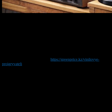
В мире музыки и звука виниловые проигрыватели остаются
вечной классикой, предоставляя звучание, которое остается
популярным до сих пор. Они представляют собой не просто
аудиоаппарат, а настоящий источник вдохновения и
ностальгии.
Основные особенности
Виниловые проигрыватели
https://greenprice.kz/vinilovye-
proigryvateli
, несмотря на существование цифровых
аудиотехнологий, продолжают завоевывать сердца
меломанов. Все это благодаря:
Уникальному
звучанию.
Виниловые пластинки воспроизводят
теплый и насыщенный звук, несравненный с
цифровыми форматами.
Уникальной технологии.
Коллекционирование винила
и проигрывателей — это настоящее искусство, которое
ценят многие.