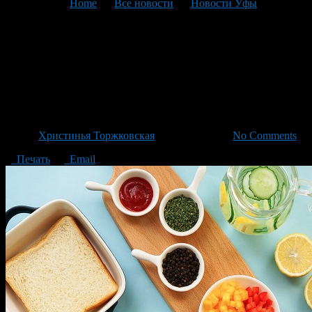
You are here:
Home
>
Все новости
>
Новости Уфы
>
Текущая статья
Инфляцию в Башкортостане
ускорили мировые цены на
продукты
Автор
Христинья Торжковская
/ 29.01.2021 /
No Comments
Печать
Email