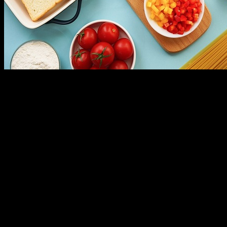
Годовая инфляция в Башкортостане в декабре 2020 года
ускорилась до 5% после 4,6% в ноябре. Больше всего
подорожали продукты – в среднем на 7,1%. Как и в целом по
России, это связано прежде всего с недостатком предложения
некоторых видов продовольствия и ослаблением рубля. В
рост пошли овощи и фрукты, мука и хлебобулочные изделия,
мясо и рыба, а также сахар и яйца. К примеру, в условиях
сокращения импортных поставок томатов из-за введения
фитосанитарных ограничений отечественные производители
подтянули свои цены до уровня оставшейся на рынке
зарубежной продукции. Рост цен на бананы связан со сбоями
их поставок из Эквадора, где из-за извержения вулкана
пострадали банановые плантации.
Прирост цен на непродовольственные товары составил 4,2%.