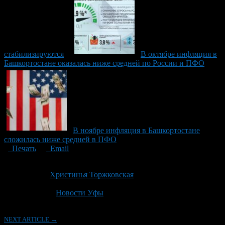
стабилизируются
В октябре инфляция в
Башкортостане оказалась ниже средней по России и ПФО
В ноябре инфляция в Башкортостане
сложилась ниже средней в ПФО
Печать
Email
Опубликовано: 6 лет назад на 29.01.2021
Автор:
Христинья Торжковская
Последнее изминение 29 января, 2021 @ 4:54 пп
Рубрики
Новости Уфы
NEXT ARTICLE →