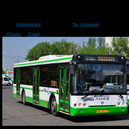
В уфе изменились некоторые
Автор
Administrator
/ 10.11.2018 /
No Comments
Печать
Email