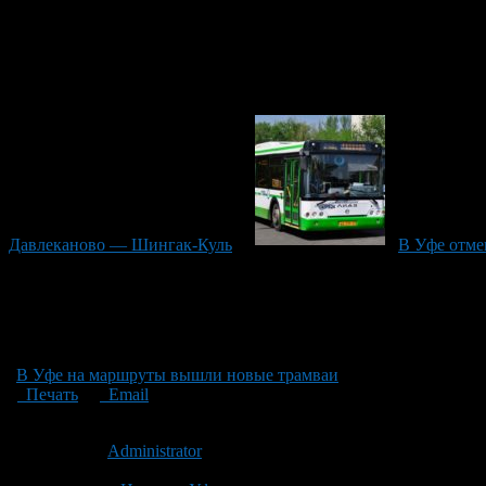
Давлеканово — Шингак-Куль
В Уфе отме
В Уфе на маршруты вышли новые трамваи
Печать
Email
Опубликовано: 8 лет назад на 10.11.2018
Автор:
Administrator
Последнее изминение 10 ноября, 2018 @ 8:46 пп