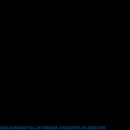
онумент Дружбы» — ледовый дворец «Уфа-Арена». На линии
а, последний — в 22.10.
орс.
обы вы не запутались, вот примерный маршрут: «стадион им.
иастов» — «21 больница» — «Трамплин» — «Кондитерская
аются маршруты следования электричек на перегоне