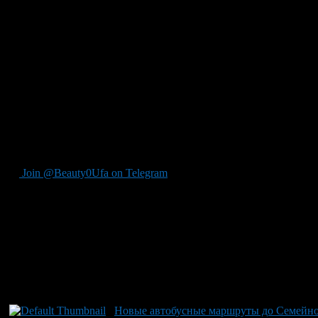
В Уфе изменились некоторые маршруты общественного трансп
Теперь вместо 236 маршрута будет маршрут № 291: станция 
работает 25 машин. Автобусы будут ходить каждые 3-5 минут ут
Первый рейс из Шакши в 5.50 утра, последний — в 20.30. От о
Из-за большого количества обращений жителей сейчас прораб
Также на этой неделе вышел в рейс новый маршрут — 213. Он 
Н. Гастелло» — «школа №75» — «магазин «Юбилейный» — «Д
фабрика» — «Институт профзаболеваний» — «микрорайон «
Join @Beauty0Ufa on Telegram
Рекомендуем почитать:
Новые автобусные маршруты до Семейно