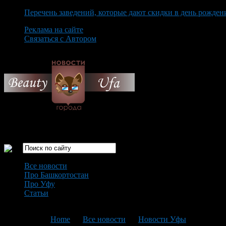
Перечень заведений, которые дают скидки в день рожден
Реклама на сайте
Связаться с Автором
Friday August 7th, 2026
Только самые интересные новости города Уфа
Все новости
Про Башкортостан
Про Уфу
Статьи
Loading...
You are here:
Home
>
Все новости
>
Новости Уфы
>
Текущая