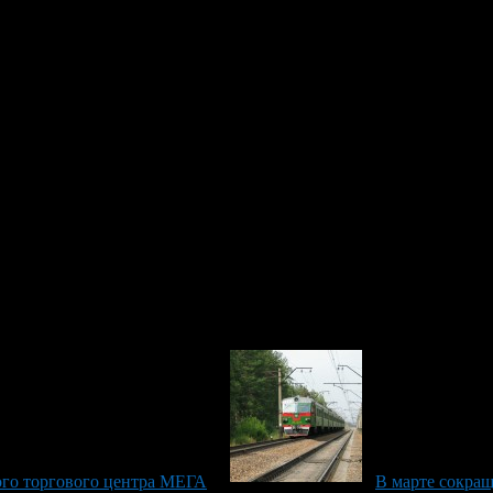
орта.
«Шакша» — Базилевка – Федоровка — Елкибаево – Карпово – «М
ром и вечером, и 10 -12 минут в дневное время.
становки ледовый дворец «Уфа-Арена» утренний рейс в 6:55 утр
атывается схема движения маршрута из Шакши в Сипайлово и Ин
будет ездить от стадиона Гастелло до микрорайона «Южный». Чт
К УМПО» — «Стадион «Нефтяник» — «Горсовет» — «Ул. Энтуз
Южный».
го торгового центра МЕГА
В марте сокращ