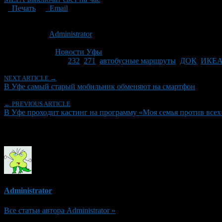
Печать
Email
Опубликовано: 15 лет назад на 08.09.2011
Автор:
Administrator
Последнее изминение 8 сентября, 2011 @ 12:18 пп
Рубрики
Новости Уфы
Tagged With:
232
,
271
,
автобусные маршруты
,
ДОК
,
ИКЕ
NEXT ARTICLE →
В Уфе самый старый мобильник обменяют на смартфон
← PREVIOUS ARTICLE
В Уфе проходит кастинг на программу «Моя семья против всех
Об авторе
Administrator
Все статьи автора Administrator »