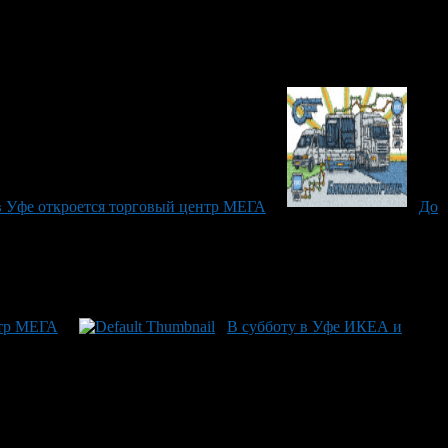
 в Уфе откроется торговый центр МЕГА
До
нтр МЕГА
В субботу в Уфе ИКЕА и