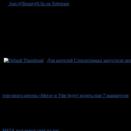
Join @Beauty0Ufa on Telegram
Рекомендуем почитать:
Для жителей Стерлитамака запустили авт
торгового центра «Мега» в Уфе будут ходить еще 7 маршрутов
МЕГА выключат свет на час