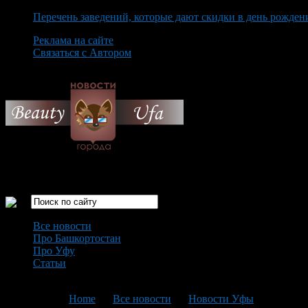
Перечень заведений, которые дают скидки в день рожден
Реклама на сайте
Связаться с Автором
Saturday August 8th, 2026
Только самые интересные новости города Уфа
Все новости
Про Башкортостан
Про Уфу
Статьи
Loading...
You are here:
Home
>
Все новости
>
Новости Уфы
>
Текущая