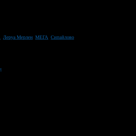
А
,
Леруа Мерлен
,
МЕГА
,
Сипайлово
»