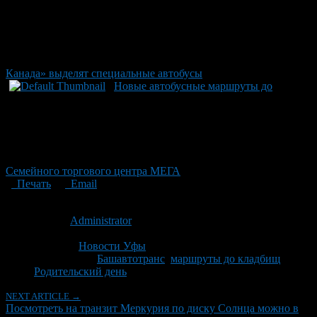
Канада» выделят специальные автобусы
Новые автобусные маршруты до
Семейного торгового центра МЕГА
Печать
Email
Опубликовано: 10 лет назад на 07.05.2016
Автор:
Administrator
Последнее изминение 7 мая, 2016 @ 2:00 пп
Рубрики
Новости Уфы
Tagged With:
Башавтотранс
,
маршруты до кладбищ
,
Родительский день
NEXT ARTICLE →
Посмотреть на транзит Меркурия по диску Солнца можно в