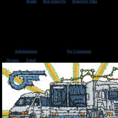
You are here:
Home
>
Все новости
>
Новости Уфы
>
Текущая статья
Специальные маршруты до
кладбищ в Родительский
день
Автор
Administrator
/ 07.05.2016 /
No Comments
Печать
Email