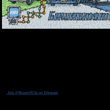
10 мая, в Родительский день, «Башавтотранс» организует
специальные маршруты до городских кладбищ.
Как сообщается на сайте перевозчика, до Южного кладбища
будут ходить автобусы с остановок «Округ Галле» и «Парк им.
Якутова», а до Северного — с остановок «ДК УМПО» и
«Колхозный рынок». Автобусы будут курсировать каждые
десять минут с 8:00 утра до 20:00 вечера. До кладбищ также
продлят маршруты №30, 30к и 15.
Стоимость проезда будет стандартной – 18 рублей без
карточки и 15 рублей по транспортной карте.
Join @Beauty0Ufa on Telegram
Рекомендуем почитать: