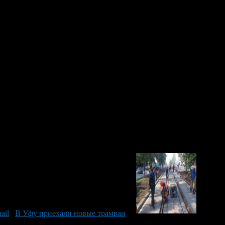
 Харитонову, Елене Егоровой и Ирине Андриановой. Их
ложены рационально, а встроенная система диагностики
чета за проезд наличностью.
ов. Как выяснилось – не зря. По пути следования по улице
Ишмухаметович по телефону дал указание соответствующим
дорожными потоками, неотъемлемой частью которых будет
еркнул Ирек Ялалов.
В Уфу приехали новые трамваи