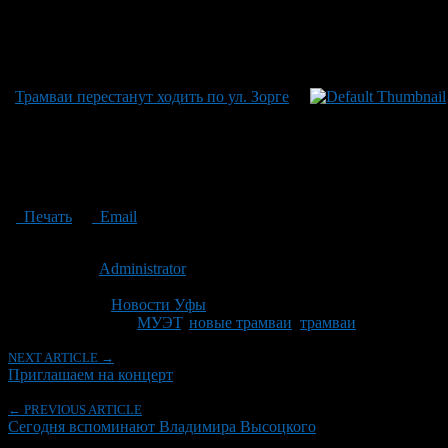
Трамваи перестанут ходить по ул. Зорге
Печать
Email
Опубликовано: 14 лет назад на 25.07.2012
Автор:
Administrator
Последнее изминение 25 июля, 2012 @ 9:24 пп
Рубрики
Новости Уфы
Tagged With:
МУЭТ
,
новые трамваи
,
трамваи
NEXT ARTICLE →
Приглашаем на концерт
← PREVIOUS ARTICLE
Сегодня вспоминают Владимира Высоцкого