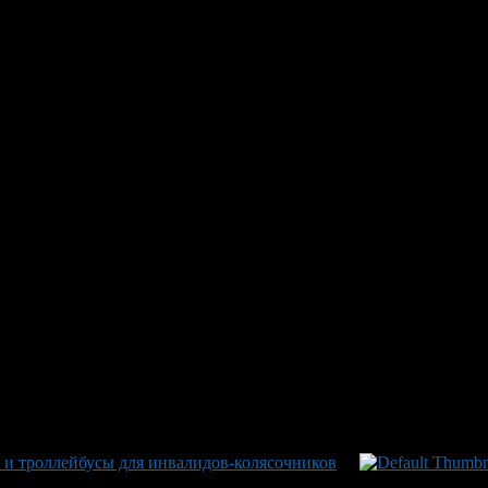
амвайного депо им. С.И.Зорина – Наталье Мелашенко, Евгению
Н по эргономике, приборная панель и органы управления распо
бность всех узлов.
о транспортным картам, при этом сохранилась возможность рас
исты первыми проехались на новом трамвае в качестве пассажир
ванные слишком близко к трамвайным путям автомашины. Ирек 
 этом и других подобных участках.
современное дорожное хозяйство, а также систему управления 
 составы – ничто, если в городе плохие трамвайные пути, – подч
 и троллейбусы для инвалидов-колясочников