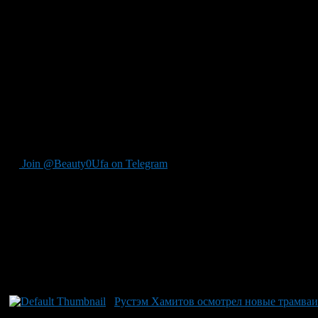
Ключи от новых трамваев были вручены лучшим водителям Тр
рабочие места полностью соответствуют требованиями ЕЭК ОО
оборудования позволит оперативно контролировать работоспосо
Вагоны оснащены автоматическими системами оплаты проезда п
Официальные лица города, представители блогосферы и журнал
Оренбургской трамвайному вагону преградили путь припарко
структурам принять меры для ограждения трамвайных путей на
– Нам предстоит сформировать современную трамвайную сеть, 
трамвай. Задача стоит серьезная и значимая. Новые подвижные
Join @Beauty0Ufa on Telegram
Рекомендуем почитать:
Рустэм Хамитов осмотрел новые трамваи