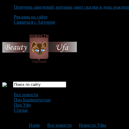
Перечень заведений, которые дают скидки в день рожден
Реклама на сайте
Связаться с Автором
Saturday August 8th, 2026
Только самые интересные новости города Уфа
Все новости
Про Башкортостан
Про Уфу
Статьи
Loading...
You are here:
Home
>
Все новости
>
Новости Уфы
>
Текущая