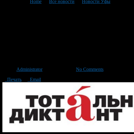
You are here:
Home
>
Все новости
>
Новости Уфы
>
Текущая статья
Тотальный диктант стал
доступен иностранцам: тест
TruD напишут 8 апреля в 80
городах мира
Автор
Administrator
/ 30.03.2017 /
No Comments
Печать
Email