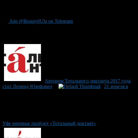
www.facebook.com/ksenia.erdman
#всемдиктант
Join @Beauty0Ufa on Telegram
Рекомендуем почитать:
Автором Тотального диктанта 2017 года
стал Леонид Юзефович
21 апреля в
Уфе впервые пройдет «Тотальный диктант»