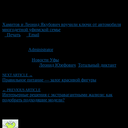
Хамитов и Леонид Якубович вручили ключи от автомобиля
многодетной уфимской семье
Печать
Email
Опубликовано: 9 лет назад на 03.03.2017
Автор:
Administrator
Последнее изминение 3 марта, 2017 @ 12:38 пп
Рубрики
Новости Уфы
Tagged With:
Леонид Юзефович
,
Тотальный диктант
NEXT ARTICLE →
Правильное питание — залог красивой фигуры
← PREVIOUS ARTICLE
Интерьерные решения с экстравагантными жалюзи: как
подобрать подходящие модели?
Об авторе