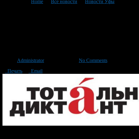
You are here:
Home
>
Все новости
>
Новости Уфы
>
Текущая статья
Автором Тотального
диктанта 2017 года стал
Леонид Юзефович
Автор
Administrator
/ 03.03.2017 /
No Comments
Печать
Email
2 марта 2017 года на традиционной пресс-конференции