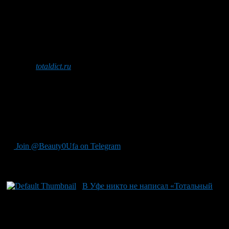
силами активистов и волонтеров. Организатор акции – фонд
«Тотальный диктант» (Новосибирск). Текст Тотального
диктанта каждый год специально для акции пишет
известный писатель. Участвовать в Тотальном диктанте
может любой желающий, независимо от возраста, пола,
образования, вероисповедания, профессии, семейного
положения, интересов и политических взглядов. Сайт
проекта
totaldict.ru
.
Координатор Тотального диктанта в Уфе Наталья
Панчишина,
Моб. тел. 89875912674. email: planetanata@list.ru
Join @Beauty0Ufa on Telegram
Рекомендуем почитать:
В Уфе никто не написал «Тотальный