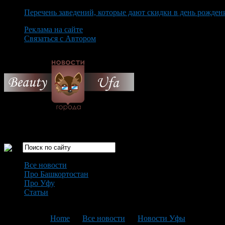
Перечень заведений, которые дают скидки в день рожден
Реклама на сайте
Связаться с Автором
Saturday August 8th, 2026
Только самые интересные новости города Уфа
Все новости
Про Башкортостан
Про Уфу
Статьи
Loading...
You are here:
Home
>
Все новости
>
Новости Уфы
>
Текущая