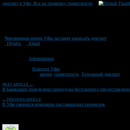
диктант в Уфе. Все на проверку грамотности
Чиновников мэрии Уфы заставят написать диктант
Печать
Email
Опубликовано: 14 лет назад на 18.04.2012
Автор:
Administrator
Последнее изминение 18 апреля, 2012 @ 9:19 пп
Рубрики
Новости Уфы
Tagged With:
акции
,
грамотность
,
Тотальный диктант
NEXT ARTICLE →
В Башкирии определена процедура бесплатного предоставлени
← PREVIOUS ARTICLE
В Уфе сменятся компании пассажирских перевозок
Об авторе