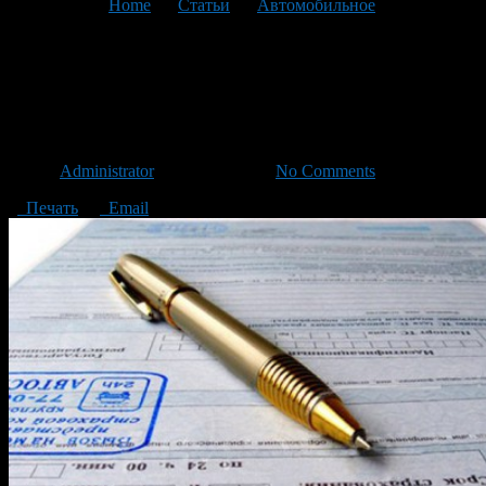
You are here:
Home
>
Статьи
>
Автомобильное
>
Текущая
статья
Основные виды
автострахования
Автор
Administrator
/ 30.03.2017 /
No Comments
Печать
Email