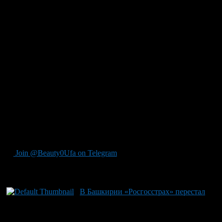
Главным недостатком КАСКО считается достаточно высокая
цена, многим гражданам являющаяся просто не по карману.
ДСАГО нашел широкое применение как дополнительный вид
страхования. Его отличительная черта — единовременное
покрытие убытков в значительных размерах. Причем оплата
осуществляется без длительных временных задержек
присущих ОСАГО. Дает возможность вносить нескольких
водителей, имеющих право на управление застрахованным
транспортным средством. Этот факт очень привлекателен для
юридических лиц.
Что касается недостатков, то данный страховой полис стоит
на страже интересов потерпевших без компенсации ущерба
страхователя.
Join @Beauty0Ufa on Telegram
Рекомендуем почитать:
В Башкирии «Росгосстрах» перестал