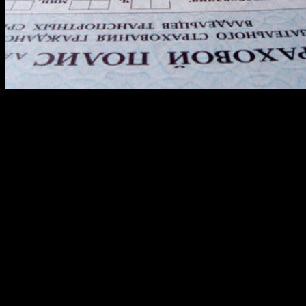
В российской системе автомобильного страхования
функционируют два направления, по которым при наличии
страхового случая осуществляется начисление с последующей
выплатой страховой выплаты. Данная компенсация
начисляется в соответствии с размером убытков,
причиненных другим участником ДТП, или на компенсацию
личного ущерба, включающего в себя в том числе затраты на
оплату ремонта автотранспортного средства.
Автострахование подразделяется на следующие виды:
обязательное страхование ОСАГО;
добровольное страхование КАСКО; (стоит отметить, что
можно оформить каско онлайн в ингосстрах)
дополнительные виды, ДСАГО и другие.
В первом случае сумма страховки предусмотрена для выплаты