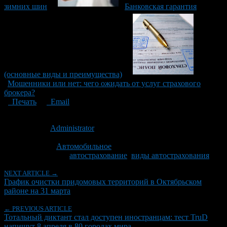
зимних шин
Банковская гарантия
(основные виды и преимущества)
Мошенники или нет: чего ожидать от услуг страхового
брокера?
Печать
Email
Опубликовано: 9 лет назад на 30.03.2017
Автор:
Administrator
Последнее изминение 19 января, 2023 @ 7:42 дп
Рубрики
Автомобильное
Tagged With:
автострахование
,
виды автострахования
NEXT ARTICLE →
График очистки придомовых территорий в Октябрьском
районе на 31 марта
← PREVIOUS ARTICLE
Тотальный диктант стал доступен иностранцам: тест TruD
напишут 8 апреля в 80 городах мира