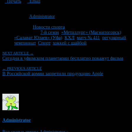
Печать
Email
Опубликовано: 12 лет назад на 23.11.2014
Автор:
Administrator
Последнее изминение 23 ноября, 2014 @ 2:16 пп
Рубрики
Новости спорта
Tagged With:
7-й сезон
,
«Металлург» (Магнитогорск)
,
«Салават Юлаев» (Уфа)
,
КХЛ
,
матч № 411
,
регулярный
чемпионат
,
Спорт
,
хоккей с шайбой
NEXT ARTICLE →
Сегодня в уфимском планетарии бесплатно покажут фильм
← PREVIOUS ARTICLE
В Российской армии запретили продукцию Apple
Об авторе
Administrator
Все статьи автора Administrator »