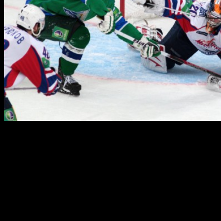
После победы в домашнем матче над «Барысом», уфимский
«Салават Юлаев» отправился на игру с действующим
обладателем Кубка Гагарина, и безоговорочным лидером
Дивизиона Харламова нынешнего сезона магнитогорским
«Металлургом».
«Сталевары» же, вернулись в Магнитогорск из выездной
серии по Сибири и Дальнему Востоку, в которой они сыграли
не слишком удачно, одержав лишь одну победу в четырёх
проведённых встречах, и похоже, что у магнитогорской