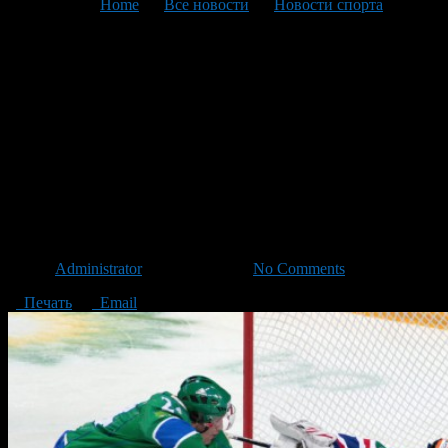
You are here:
Home
>
Все новости
>
Новости спорта
>
Текущая статья
Обзор хоккейного матча
регулярного сезона КХЛ
2014-2015 года.
«Металлург»(Магнитогорск)-
Юлаев»(Уфа).
Автор
Administrator
/ 23.11.2014 /
No Comments
Печать
Email