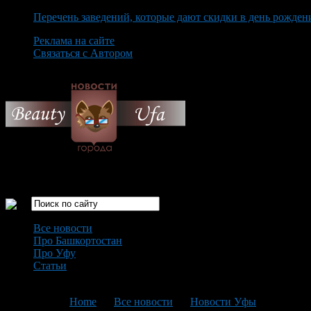
Перечень заведений, которые дают скидки в день рожден
Реклама на сайте
Связаться с Автором
Friday August 7th, 2026
Только самые интересные новости города Уфа
Все новости
Про Башкортостан
Про Уфу
Статьи
Loading...
You are here:
Home
>
Все новости
>
Новости Уфы
>
Текущая