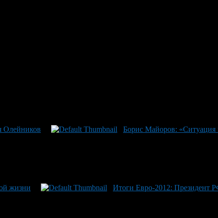
ли целую эпоху в отечественной литературе. Классикой, любимо
Пикник на обочине», «Хромая судьба», «Жук в муравейнике», «
оманы «Поиск предназначения, или Двадцать седьмая теорема эти
 влиять на окружающую действительность. Всего за три с небо
сказов и киносценариев, пьеса.
1 сентября 1977 года в Крымской астрофизической обсерватории
я Олейников
Борис Майоров: «Ситуация 
кой жизни
Итоги Евро-2012: Президент Р