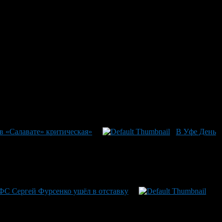
й уже не одним поколением читателей, стали их произведения
Сталкер», «Обитаемый остров», «Малыш», «Отягощенные злом,
ки» (1994-1995) и «Бессильные мира сего» (2003),
льшим десятилетия совместной творческой деятельности
. Братья Стругацкие — лауреаты медали «Символ науки».
в «Салавате» критическая»
В Уфе День
ФС Сергей Фурсенко ушёл в отставку