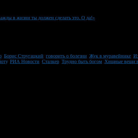
ажды в жизни ты должен сделать это. О да!»
о
,
Борис Стругацкий
,
говорить о болезни
,
Жук в муравейнике
,
Из
боту
,
РИА Новости
,
Сталкер
,
Трудно быть богом
,
Хищные вещи в