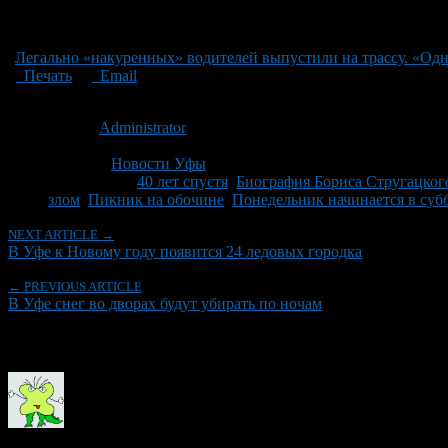
Легально «накуренных» водителей выпустили на трассу. «Одн
Печать
Email
Опубликовано: 14 лет назад на 20.11.2012
Автор:
Administrator
Последнее изминение 2 ноября, 2014 @ 12:56 дп
Рубрики
Новости Уфы
Tagged With:
40 лет спустя
,
Биография Бориса Стругацког
злом
,
Пикник на обочине
,
Понедельник начинается в суб
NEXT ARTICLE →
В Уфе к Новому году появится 24 ледовых городка
← PREVIOUS ARTICLE
В Уфе снег во дворах будут убирать по ночам
Об авторе