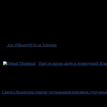
Стругацким, ушедшим из жизни в 1991 году. Их книги состави
«Трудно быть богом», «Понедельник начинается в субботу», «
или 40 лет спустя», «Хищные вещи века» и многие другие.
После смерти брата под псевдонимом С. Витицкий вышли его р
продолжившие исследование неумолимого рока и возможностей
братьями написано около 30 повестей и романов, несколько рас
Именем Стругацких названа малая планета № 3054, открытая 1
Источник РИА Новости
Join @Beauty0Ufa on Telegram
Рекомендуем почитать:
Ушел из жизни актёр и телеведущий Иль
Святого Валентина отметят чествованием юбиляров супружес