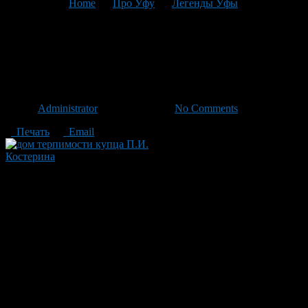
You are here:
Home
>
Про Уфу
>
Легенды Уфы
>
Текущая
статья
Легенда о доме терпимости
купца П.И. Костерина.
Автор
Administrator
/ 22.06.2012 /
No Comments
Печать
Email
дом терпимости купца П.И.
Костерина
На перекрестке улиц Пушкина и К. Маркса, точнее, на
Пушкина, 86, стоит особняк начала XX века, где сейчас
находится Башкирская таможня. Дом выделяется необычной
архитектурой – масками в виде женского лица, узорными
балконами в стиле модерн и небесно-голубым цветом. Внутри
тоже есть на что посмотреть – потолки с лепниной,
высоченные дубовые двери, чугунные узорные лестницы.
Дом был построен в 1907 (по другим данным, в 1912) году