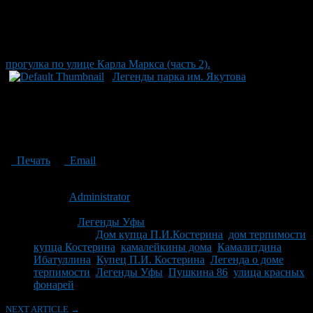
прогулка по улице Карла Маркса (часть 2).
Легенды парка им. Якутова
Печать
Email
Опубликовано: 14 лет назад на 22.06.2012
Автор:
Administrator
Последнее изминение 26 июня, 2012 @ 10:33 пп
Рубрики
Легенды Уфы
Tagged With:
Дом купца П.И.Костерина
,
дом терпимости
купца Костерина
,
камалейкины дома
,
Камалитдина
Ибатуллина
,
Купец П.И. Костерина
,
Легенда о доме
терпимости
,
Легенды Уфы
,
Пушкина 86
,
улица красных
фонарей
NEXT ARTICLE →