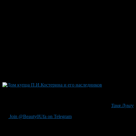
имени главного торговца любовными утехами – Камалитдина
Ибатуллина. Располагались дома на углу улиц Мингажева и
Революционной, близ перекрестка с трамвайными линиями.
Сейчас этот квартал полностью снесен и застроен типовыми
многоэтажками. Между прочим, дело Камалитдина
поощрялось полицией, и под его предприятие был даже
специально в 1903 году отведен квартал двухэтажных домов,
а в 1907 году было велено провести в притоны электричество,
что в те годы еще было редкостью. Полиция имела крепкий
доход с проституции и закрывала на нарушения закона глаза.
В 1911 году новый губернатор Уфы Петр Башилов создал
комиссию по расследованию превышения полицмейстерами
полномочий, а в 1917 году добрался и до Камалитдина – его
притоны были закрыты.
Дом купца П.И.Костерина и его наследников, так он выглядел 
Автор:
Таня Лунгу
Join @Beauty0Ufa on Telegram
Рекомендуем почитать: