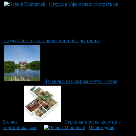
Откуда в Уфе можно смотреть на
звезды? Легенда о заброшенной обсерватории.
Легенда о бездонном омуте – озере
Волчок
Перепланировка квартир в
кирпичном доме
Пешеходная