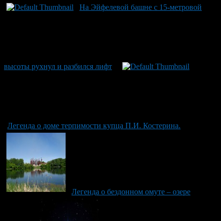
На Эйфелевой башне с 15-метровой
высоты рухнул и разбился лифт
Легенда о доме терпимости купца П.И. Костерина.
Легенда о бездонном омуте – озере