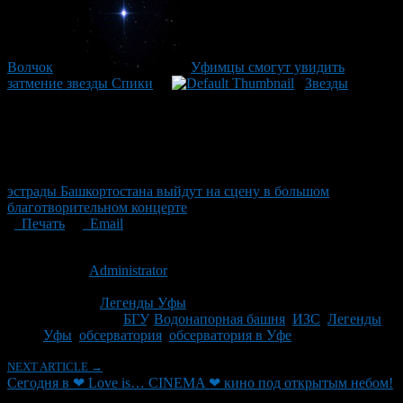
Волчок
Уфимцы смогут увидить
затмение звезды Спики
Звезды
эстрады Башкортостана выйдут на сцену в большом
благотворительном концерте
Печать
Email
Опубликовано: 14 лет назад на 04.07.2012
Автор:
Administrator
Последнее изминение 4 июля, 2012 @ 2:17 пп
Рубрики
Легенды Уфы
Tagged With:
БГУ
,
Водонапорная башня
,
ИЗС
,
Легенды
Уфы
,
обсерватория
,
обсерватория в Уфе
NEXT ARTICLE →
Сегодня в ❤ Love is… CINEMA ❤ кино под открытым небом!