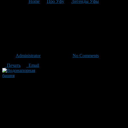
You are here:
Home
>
Про Уфу
>
Легенды Уфы
>
Текущая
статья
Откуда в Уфе можно
смотреть на звезды? Легенда
о заброшенной обсерватории.
Автор
Administrator
/ 04.07.2012 /
No Comments
Печать
Email
Водонапорная башня
Водонапорная башня на горе около мусульманского кладбища
в последнее время выглядит жутко из-за того, что
исторический памятник облюбовала молодежь. Это
загадочное построение сыграло очень важную роль в
развитии Уфы как цивилизованного города в самом начале
XX века. И именно из этой башни лучше всего удавалось
наблюдать за звездным небом. Но обо всем по порядку.