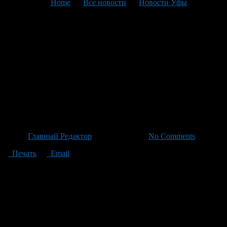
You are here:
Home
>
Все новости
>
Новости Уфы
>
Текущая статья
Инфляция в Башкортостане
опустилась ниже
национального уровня: рубль
укрепляет позиции против
инфляции
Автор
Главный Редактор
/ 23.06.2026 /
No Comments
Печать
Email
За май годовая инфляция в Башкортостане снизилась с 6,2%
до 5,2%, что ниже национального уровня, как сообщили
специалисты из Нацбанка РБ. Укрепление рубля повлияло на
снижение цен на импортные товары, такие как фрукты и
оливковое масло, а также на более доступность яиц,
тепличных овощей и молочной продукции по мере изменения
спроса в тёплое время года. Это укрепление курса рубли