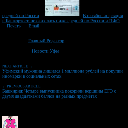
средней по России
В октябре инфляция
в Башкортостане оказалась ниже средней по России и ПФО
Печать
Email
Опубликовано: 2 месяца назад на 23.06.2026
Автор:
Главный Редактор
Последнее изминение 23 июня, 2026 @ 12:05 пп
Рубрики
Новости Уфы
NEXT ARTICLE →
Уфимский мужчина лишился 1 миллиона рублей на покупки
иномарки в социальных сетях
← PREVIOUS ARTICLE
Башкирия: Четыре выпускника покорили вершины ЕГЭ с
двумя двадцатками баллов на разных предметах
Об авторе