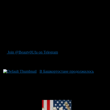
привело к удешевлению бытовой техники, одежды, моющих
средств, косметики и парфюмерии. Однако цены продолжали
расти для некоторых товаров из-за повышенного интереса: это
относится как к топливу, так и к стоимости отдыха в местных
санаториях и турбазах. Вместе с тем, сезонное снижение
посещаемости привело к снижению цен на билеты в кино. В
стране в целом инфляция за май также снизилась до 5,3%, что
позволило Банку России снова снизить ключевую ставку для
уравновешивания роста спроса и стимулирования
производства товаров и услуг.
Join @Beauty0Ufa on Telegram
Рекомендуем почитать:
В Башкортостане продолжилось