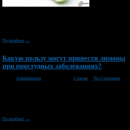
Яблоки считаются самыми популярными фруктами, которые
любят и употребляют люди. Недавно ученые поделились
информацией относительно их свойств, некоторые из которых
могут даже вас удивить.
Подробнее →
Новый
Какую пользу могут принести лимоны
при простудных заболеваниях?
Автор
Administrator
/ 07.01.2013 /
Статьи
/
No Comments
Индийские йоги говорят: «Каждый человек должен приучить
себя к тому, чтобы съедать один лимон в день или употреблять
сок одного лимона». Действительно, лимон – это настоящий
кладезь витамина С, Р, щелочных элементов, органических
кислот, фитонцидов.
Подробнее →
Новый