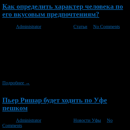
Как определить характер человека по
его вкусовым предпочтениям?
Автор
Administrator
/ 23.12.2011 /
Статьи
/
No Comments
Каждый из нас имеет свои вкусовые предпочтения, не сильно
задумываясь о том, каким образом они сформировались. Нам
просто нравится, скажем, прожаренный стейк, апельсиновый
фрэш или клубничное мороженое. Однако давайте попробуем
разобраться, по какому принципу люди выбирают продукты и
блюда, и как этот выбор зависит от особенностей характера
человека. Конечно же, продуктами одного вида человек
обычно […]
Подробнее →
Новый
Пьер Ришар будет ходить по Уфе
пешком
Автор
Administrator
/ 28.01.2011 /
Новости Уфы
/
No
Comments