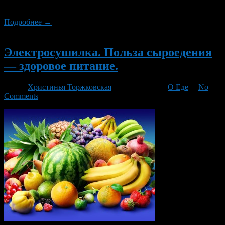
овощами.
Подробнее →
Новый
Электросушилка. Польза сыроедения
— здоровое питание.
Автор
Христинья Торжковская
/ 03.03.2016 /
О Еде
/
No
Comments