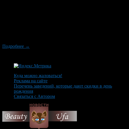
Шанс встретиться на улице с «блондином в черном ботинке»
есть у каждого. Невероятно, но факт – легенда французского и
мирового кино, любимый не одним поколением зрителей
актер Пьер Ришар едет в Уфу! Как рассказал нашему
корреспонденту сам Пьер Ришар по телефону, он с
нетерпением ждет встречи с Уфой и уфимцами: — Мне
действительно интересно побывать […]
Подробнее →
Куда можно жаловаться!
Реклама на сайте
Перечень заведений, которые дают скидки в день
рождения
Связаться с Автором