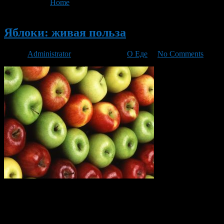
You are here:
Home
>
'фрукты'
Новый
Яблоки: живая польза
Автор
Administrator
/ 23.01.2017 /
О Еде
/
No Comments
Фрукты – замечательный продукт, способный обеспечить
организм человека массой важных для здоровья витаминов.
Интересно, что до XVIII века слова «фрукт» в русском языке
не существовало, все плоды без исключения назывались