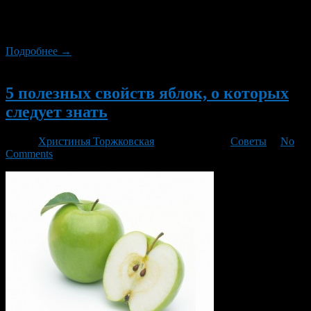
Электросушилка выступает в роли небольшой
низкотемпературной духовки для сырой пищи.
Подробнее →
Новый
5 полезных свойств яблок, о которых
следует знать
Автор
Христинья Торжковская
/ 11.11.2015 /
Советы
/
No
Comments