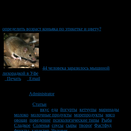
определить возраст коньяка по этикетке и цвету?
44 человека заразилось мышиной
лихорадкой в Уфе
Печать
Email
Опубликовано: 15 лет назад на 23.12.2011
Автор:
Administrator
Последнее изминение 23 декабря, 2011 @ 8:23 дп
Рубрики
Статьи
Tagged With:
вкус
,
еда
,
йогурты
,
кетчупы
,
маринады
,
молоко
,
молочные продукты
,
морепродукты
,
мясо
,
овощи
,
поведение
,
психологические типы
,
Рыба
,
Сладкое
,
Соленья
,
соусы
,
сыры
,
творог
,
Фастфуд
,
фрукты
,
характер
,
Человек