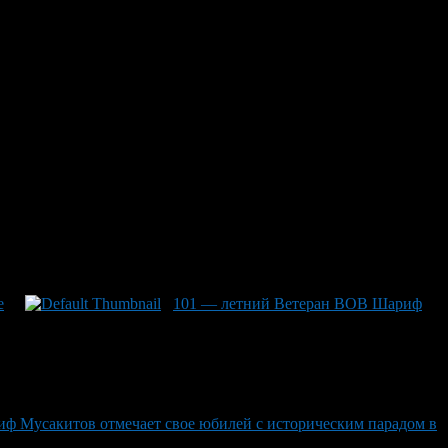
ь рождения с праздничным
ли причиной устроить парад возле дома в Толбазе."
е
101 — летний Ветеран ВОВ Шариф
ф Мусакитов отмечает свое юбилей с историческим парадом в