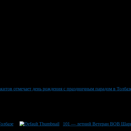
ариф Мусакитов отмечает ден
е, готовится к 81-й победной весне, сразу два мероприятия ста
итов отмечает день рождения с праздничным парадом в Толбаз
Толбазе
101 — летний Ветеран ВОВ Шари