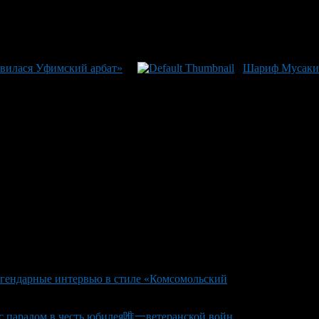
авилася Уфимский арбат»
Шариф Мусакито
егендарные интервью в стиле «Комсомольский
 с парадом в честь юбилея唯一ветеранской войн