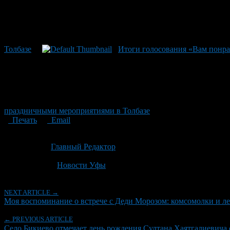
Толбазе
Итоги голосования «Вам понр
праздничными мероприятиями в Толбазе
Печать
Email
Опубликовано: 3 месяца назад на 06.05.2026
Автор:
Главный Редактор
Последнее изминение 6 мая, 2026 @ 4:59 пп
Рубрики
Новости Уфы
NEXT ARTICLE →
Моя воспоминание о встрече с Деди Морозом: комсомолки и л
← PREVIOUS ARTICLE
Село Бикиево отмечает день рождения Султана Хаятгалиевича