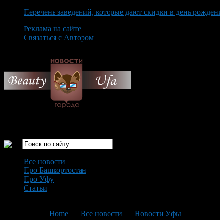
Перечень заведений, которые дают скидки в день рожден
Реклама на сайте
Связаться с Автором
Thursday August 6th, 2026
Только самые интересные новости города Уфа
Все новости
Про Башкортостан
Про Уфу
Статьи
Loading...
You are here:
Home
>
Все новости
>
Новости Уфы
>
Текущая