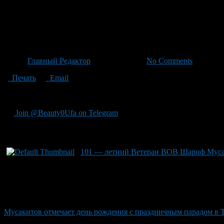
101 — летний Ветеран ВОВ Ш
парадом в Толбазе
Автор
Главный Редактор
/ 06.05.2026 /
No Comments
Печать
Email
"Ветеран ВОВ Шариф Мусакитов сегодня отмечает 101-е рождени
Join @Beauty0Ufa on Telegram
Рекомендуем почитать:
101 — летний Ветеран ВОВ Шариф Мусак
Мусакитов отмечает день рождения с праздничным парадом в 