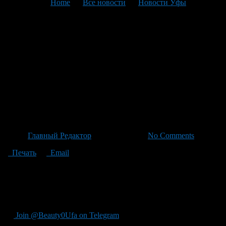
You are here:
Home
>
Все новости
>
Новости Уфы
>
Текущая статья
101 — летний Ветеран ВОВ
Шариф Мусакитов отмечает
день рождения с
праздничным парадом в
Толбазе
Автор
Главный Редактор
/ 06.05.2026 /
No Comments
Печать
Email
"Ветеран ВОВ Шариф Мусакитов сегодня отмечает 101-е
рождение, готовится к 81-й победной весне, сразу два
мероприятия стали причиной устроить парад возле дома в
Толбазе."
Join @Beauty0Ufa on Telegram