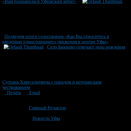
«Вам понравилася Уфимский арбат»
Подведем итоги голосования «Как Вы относитесь в
введению одностороннего движения в центре Уфы»
Село Бикиево отмечает день рождения
Султана Хаятгалиевича с парадом и ветеранским
чествованием
Печать
Email
Опубликовано: 3 месяца назад на 06.05.2026
Автор:
Главный Редактор
Последнее изминение 6 мая, 2026 @ 4:55 пп
Рубрики
Новости Уфы