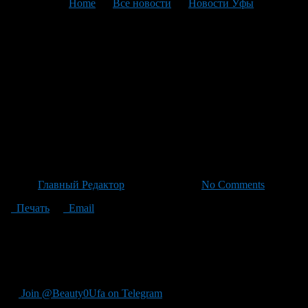
You are here:
Home
>
Все новости
>
Новости Уфы
>
Текущая статья
101 — летний Ветеран ВОВ
Шариф Мусакитов отмечает
день рождения с
праздничным парадом в
Толбазе
Автор
Главный Редактор
/ 06.05.2026 /
No Comments
Печать
Email
"Ветеран ВОВ Шариф Мусакитов сегодня отмечает 101-е
рождение, готовится к 81-й победной весне, сразу два
мероприятия стали причиной устроить парад возле дома в
Толбазе."
Join @Beauty0Ufa on Telegram