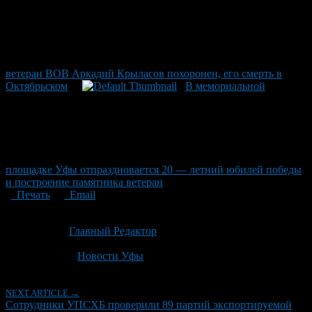
ветеран ВОВ Аркадий Крыласов похоронен, его смерть в
Октябрьском
В мемориальной
площадке Уфы отпраздновается 20 — летний юбилей победы
и построение памятника ветеран
Печать
Email
Опубликовано: 3 месяца назад на 06.05.2026
Автор:
Главный Редактор
Последнее изминение 6 мая, 2026 @ 4:53 пп
Рубрики
Новости Уфы
NEXT ARTICLE →
Сотрудники УПСХБ проверили 89 партий экспортируемой