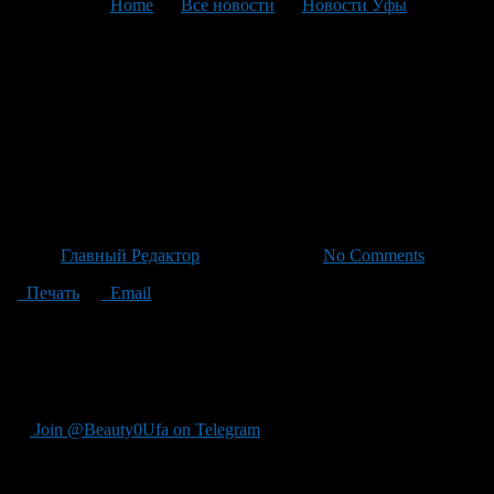
You are here:
Home
>
Все новости
>
Новости Уфы
>
Текущая статья
101 — летний Ветеран ВОВ
Шариф Мусакитов отмечает
свое юбилей с историческим
парадом в Толбазе
Автор
Главный Редактор
/ 06.05.2026 /
No Comments
Печать
Email
"Ветеран ВОВ Шариф Мусакитов сегодня отмечает 101-е
рождение, готовится к 81-й победной весне, сразу два
мероприятия стали причиной устроить парад возле дома в
Толбазе."
Join @Beauty0Ufa on Telegram
Рекомендуем почитать: