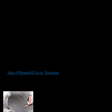
Таким образом при покупке шпал для строительства следует
их все проверять, чтобы не купить по одной цене и целые
шпалы, и треснувшие. Треснувшие шпалы, конечно же, тоже
годятся для фундамента, но стоят они значительно дешевле.
Кто-то треснувшие шпалы покупать не советует, но это уже
все зависит от того, какой результат строитель хочет получить.
В качестве резюме можно сказать вот что: целые, не
треснувшие шпалы можно использовать также для создания
столбчатого фундамента, при этом они устанавливаются
вертикально – по две шпалы в один шурф, связанные
проволокой соответствующего сечения. Правда, такие столбы
не используются для фундаментов больших домов, а вот сарай
на них можно поставить вполне.
Join @Beauty0Ufa on Telegram
Рекомендуем почитать: