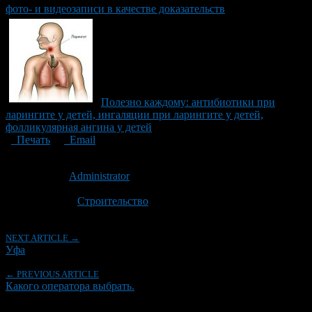
фото- и видеозаписи в качестве доказательств
Полезно каждому: антибиотики при
ларингите у детей, ингаляции при ларингите у детей,
фолликулярная ангина у детей
Печать
Email
Опубликовано: 5 лет назад на 26.12.2021
Автор:
Administrator
Последнее изминение 26 декабря, 2021 @ 4:34 пп
Рубрики
Строительство
NEXT ARTICLE →
Уфа
← PREVIOUS ARTICLE
Какого оператора выбрать.