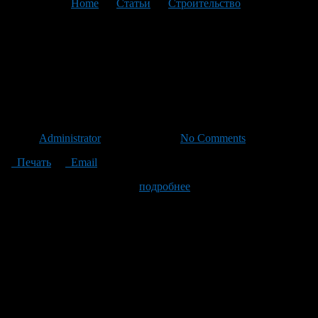
You are here:
Home
>
Статьи
>
Строительство
>
Текущая
статья
Бетонные шпалы в
фундаменте – 50% экономии
при высоком качестве
Автор
Administrator
/ 26.12.2021 /
No Comments
Печать
Email
Железнодорожные шпалы (
подробнее
), отслужившие свой
срок, вполне годятся для строительства малоэтажного
загородного дома. Но речь идет, конечно же, не о деревянных
шпалах, пропитанных всякими ядовитыми веществами, а о
бетонных. Конечно, стены дома из таких шпал не построить,
но вот фундамент и цоколь возвести можно, причем довольно
легко. И экономия финансовых средств при этом, как
утверждают в один голос те, кто использовал такие шпалы,
составит не менее 50%, а то и больше.
Спрашивается — зачем нарушать технологию