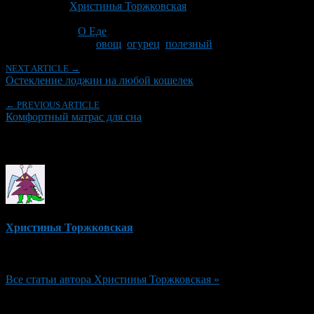
Автор:
Христинья Торжковская
Последнее изминение 12 апреля, 2018 @ 12:31 пп
Рубрики
О Еде
Tagged With:
овощ
,
огурец
,
полезный
NEXT ARTICLE →
Остекление лоджии на любой кошелек
← PREVIOUS ARTICLE
Комфортный матрас для сна
Об авторе
Христинья Торжковская
Редактор
Все статьи автора Христинья Торжковская »
Добавить комментарий