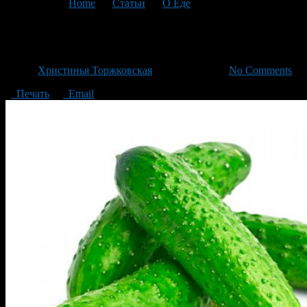
You are here:
Home
>
Статьи
>
О Еде
>
Текущая статья
Огурец — полезный овощ
Автор
Христинья Торжковская
/ 12.04.2018 /
No Comments
Печать
Email