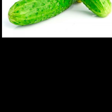
Огурец содержит много воды. Его состав более здоров и
питателен, чем обычная питьевая вода. Это помогает
поддерживать нам организм в тонусе в течение жаркого лета.
Кроме того, огурец помогает сбалансировать водно-солевое
равновесие в теле. Используйте его для устранения, а также
для уничтожения вредных токсинов в организме.
Как вы знаете, огурец очень эффективен при лечении
различных заболеваний. Дело в том, что семена огурца
полезны для изгнания, а также для уничтожения ленточных
червей, паразитирующих в кишечнике.
Благодаря противовоспалительным свойствам огурцы могут
уменьшить отечность в горле и слизистых оболочках носа.