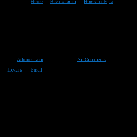
You are here:
Home
>
Все новости
>
Новости Уфы
>
Текущая статья
«Билайн» предупреждает
абонентов о мошеннической
рассылке
Автор
Administrator
/ 14.07.2011 /
No Comments
Печать
Email
ОАО «ВымпелКом» предупреждает о массовой
мошеннической рассылке электронных писем якобы от имени
«Билайн» с информацией о выигранных призах.
В последнее время «ВымпелКом» фиксирует факты рассылки
почтовых сообщений от своего имени с текстом примерно
такого содержания:
«Поздравляем! akciy1@beeline.ru через berlin.sweb.ru.
Поздравляем! В результате проводимой акции от Билайн Ваш
номер мобильного телефона стал выйгрышным.