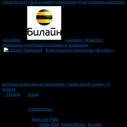
технический сбой в коммутационном оборудовании компании
«Билайн»
«Билайн» объяснил
вчерашние проблемы со связью в Башкирии
Компенсация абонентам «Билайн»,
которые испытывали проблемы с мобильной связью 16
апреля
Печать
Email
Опубликовано: 15 лет назад на 14.07.2011
Автор:
Administrator
Последнее изминение 14 июля, 2011 @ 12:15 пп
Рубрики
Новости Уфы
Tagged With:
Apple iPad
,
Apple iPhone
,
Билайн
,