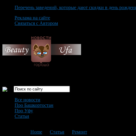
Перечень заведений, которые дают скидки в день рожден
Реклама на сайте
Связаться с Автором
Friday August 7th, 2026
Только самые интересные новости города Уфа
Все новости
Про Башкортостан
Про Уфу
Статьи
Loading...
You are here:
Home
>
Статьи
>
Ремонт
>
Текущая статья