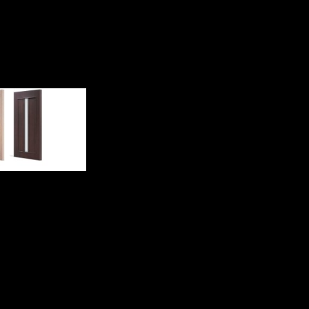
 и рекомендации по выбору пр
ного и тщательного подхода. Торопиться и брать первое, что по
, офиса, магазина. Через множество дверей из разных материало
него убранства вашей квартиры. Здесь не поспоришь! Как часто
ва, если выбор дверей удачен. Как же правильно выбрать этот п
ходить по дизайну к общему виду квартиры. Следует обязатель
 ее стилем. Например, если вам близка классика, и вы хотите в