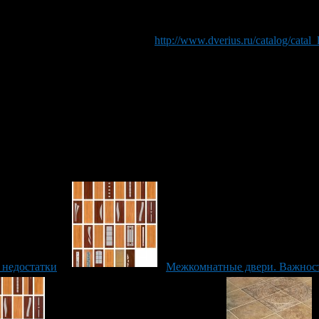
гантность и хороший вкус, то можно остановиться на таких пород
 придадите вашей квартире или дому неповторимость. Стиль мод
вери из ореха или вишни. Можно попробовать модели с разного
кла, с различными рисунками ->
http://www.dverius.ru/catalog/catal
антазии. Может показаться, что наши рекомендации рассчитаны 
. Не допускайте ошибок. Заказывайте межкомнатные двери изве
х рекомендаций вам гарантировано высокое качество, гарантии,
 недостатки
Межкомнатные двери. Важност