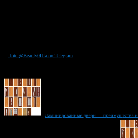
дверь из массива сосны или дуба. Если хотите подчеркнуть эле
под желаемый дизайн, вы подчеркнете свой уникальный стиль,
разнообразию цветов и насыщенности тонов хорошо подходят д
дверь выглядит красивой и неповторимой при вставках из сте
дело вашего вкуса.
Он может быть совершенно уникальным, все зависит от вашей ф
бывает дешевым. Делайте свой выбор продуманно и взвешенно
вполне заслуженное доверие покупателей. При соблюдении эти
Join @Beauty0Ufa on Telegram
Рекомендуем почитать:
Ламинированные двери — преимущества и