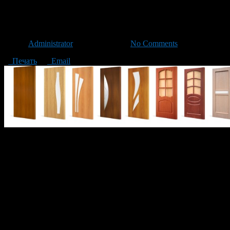
Межкомнатные двери. Советы
Автор
Administrator
/ 14.03.2016 /
No Comments
Печать
Email
Выбор дверей в квартиру дело кропотливое, требующее взвешен
проходим через огромное количество дверей из дома, подъезда
Так и межкомнатная дверь является важным предметом внутрен
портит весь интерьер или наоборот подчеркивает все достоинст
Важно помнить, что помимо главной функции дверь должна под
эксплуатации, производителя дверей, практичность и другое.
Перед покупкой важно определиться с общим дизайном комнаты,