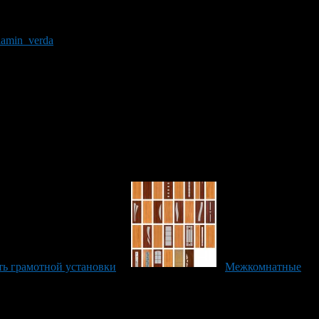
ах дерева, как ясень, лиственница и другие. Адаптируя двери
ерн, как правило, диктует свои условия. К большому
 рода вставками, стеклянными или пластиковыми. Деревянная
_lamin_verda
. Причем выбор рисунка как все остальное также
только на богатых покупателей. Это, правда, что хорошее, не
стных брендов, изделия которых хорошо известны и получили
 надежность и долгий срок эксплуатации.
ь грамотной установки
Межкомнатные