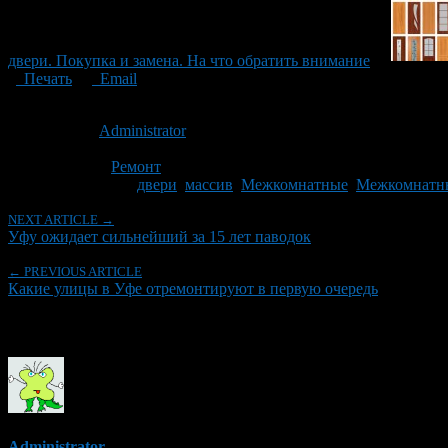
двери. Покупка и замена. На что обратить внимание
Печать
Email
Опубликовано: 10 лет назад на 14.03.2016
Автор:
Administrator
Последнее изминение 14 марта, 2016 @ 10:20 пп
Рубрики
Ремонт
Tagged With:
двери
,
массив
,
Межкомнатные
,
Межкомнатн
NEXT ARTICLE →
Уфу ожидает сильнейший за 15 лет паводок
← PREVIOUS ARTICLE
Какие улицы в Уфе отремонтируют в первую очередь
Об авторе
Administrator