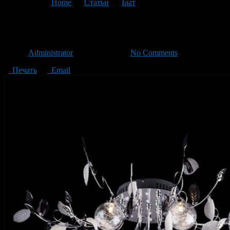
You are here:
Home
>
Статьи
>
Быт
>
Текущая статья
Советы по выбору люстры
Автор
Administrator
/ 21.12.2015 /
No Comments
Печать
Email