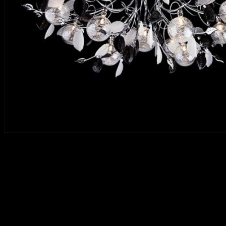
Для освещения помещения до двадцати квадратных метров
чаще всего используется люстра, в которую устанавливается
от трех до шести лампочек. В современных магазинах
представлен огромный ассортимент продукции, но при
покупке люстры не следует ограничиваться только
эмоциональным впечатлением от товара, например,
понравилась или не понравилась. Следует составить
подробный список пожеланий и требований к светильнику,
приобретаемому для дома.