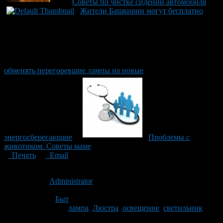
Советы по чистке сидений автомобиля
Жители Башкирии могут бесплатно
обменять перегоревшие лампы на новые
энергосберегающие
Проблемы с
животиком. Советы маме
Печать
Email
Опубликовано: 11 лет назад на 21.12.2015
Автор:
Administrator
Последнее изминение 21 декабря, 2015 @ 7:50 пп
Рубрики
Быт
Tagged With:
лампа
,
Люстра
,
освещение
,
светильник