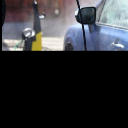
Все большей популярностью среди автолюбителей
пользуются портативные автомойки. С помощью такой мойки
можно самостоятельно помыть автомобиль, мотоцикл и
другую технику, а также произвести очистку садовых
дорожек, окон, фасада, ворот и ограждений. При выборе
автомойки не следует опираться только на известного
производителя, нужно учитывать функциональные
возможности и технические характеристики приобретаемого
оборудования.
Виды автомоек
Бытовые мойки подразделяются на 3 класса: