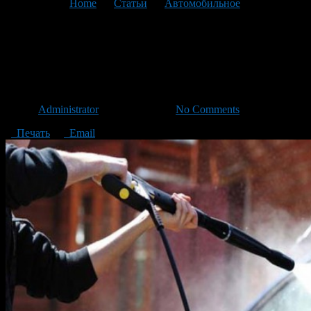
You are here:
Home
>
Статьи
>
Автомобильное
>
Текущая
статья
Как выбрать мойку для
автомобиля?
Автор
Administrator
/ 06.11.2015 /
No Comments
Печать
Email