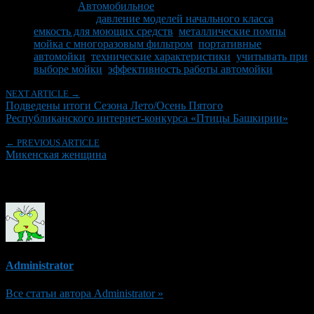
Рубрики
Автомобильное
Tagged With:
давление моделей начального класса
,
емкость для моющих средств
,
металлические помпы
,
мойка с многоразовым фильтром
,
портативные
автомойки
,
технические характеристики
,
учитывать при
выборе мойки
,
эффективность работы автомойки
NEXT ARTICLE →
Подведены итоги Сезона Лето/Осень Пятого
Республиканского интернет-конкурса «Птицы Башкирии»
← PREVIOUS ARTICLE
Микенская женщина
Об авторе
Administrator
Все статьи автора Administrator »