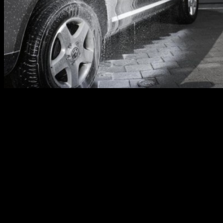
Что бы помочь автолюбителям сэкономить время на уход за
автомобилем, мы подготовили для Вас несколько простых
советов.
При мойке:
удалите верхний слой грязи и пыли при помощи струи
воды под напором — не вытирайте пыль или грязь
тряпкой, так Вы рискуете поцарапать лакокрасочное
покрытие автомобиля
не используйте бытовые чистящие средства, они
содержат обезжиривающие компоненты, которые могут
повредить внешний слой лакокрасочного покрытия, что