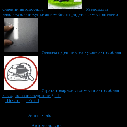
сидений автомобиля
Уведомлять
налоговую о покупке автомобиля придется самостоятельно
Удаляем царапины на кузове автомобиля
Утрата товарной стоимости автомобиля
как одно из последствий ДТП
Печать
Email
Опубликовано: 13 лет назад на 11.08.2013
Автор:
Administrator
Последнее изминение 11 августа, 2013 @ 4:28 пп
Рубрики
Автомобильное