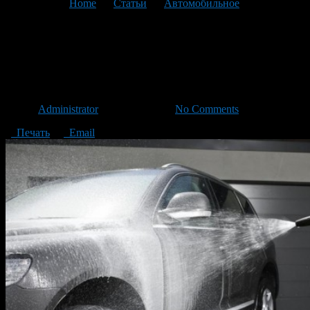
You are here:
Home
>
Статьи
>
Автомобильное
>
Текущая
статья
Как ухаживать за кузовом
автомобиля
Автор
Administrator
/ 11.08.2013 /
No Comments
Печать
Email