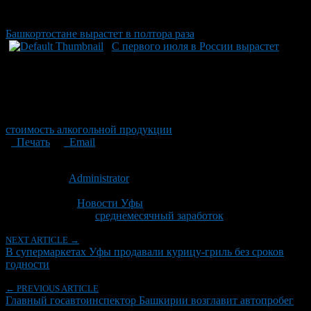
Башкортостане вырастет в полтора раза
С первого июля в России вырастет
стоимость алкогольной продукции
Печать
Email
Опубликовано: 15 лет назад на 23.06.2011
Автор:
Administrator
Последнее изминение 23 июня, 2011 @ 3:19 пп
Рубрики
Новости Уфы
Tagged With:
среднемесячный заработок
NEXT ARTICLE →
В супермаркетах Уфы продавали курицу-гриль без сроков
годности
← PREVIOUS ARTICLE
Главный госавтоинспектор Башкирии возглавит автопробег