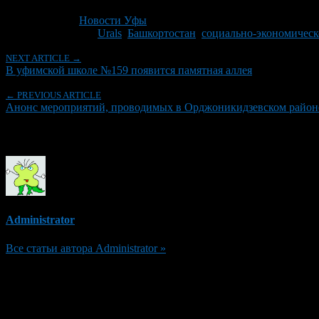
Последнее изминение 20 октября, 2011 @ 10:03 пп
Рубрики
Новости Уфы
Tagged With:
Urals
,
Башкортостан
,
социально-экономическ
NEXT ARTICLE →
В уфимской школе №159 появится памятная аллея
← PREVIOUS ARTICLE
Анонс мероприятий, проводимых в Орджоникидзевском районе с
Об авторе
Administrator
Все статьи автора Administrator »
Добавить комментарий