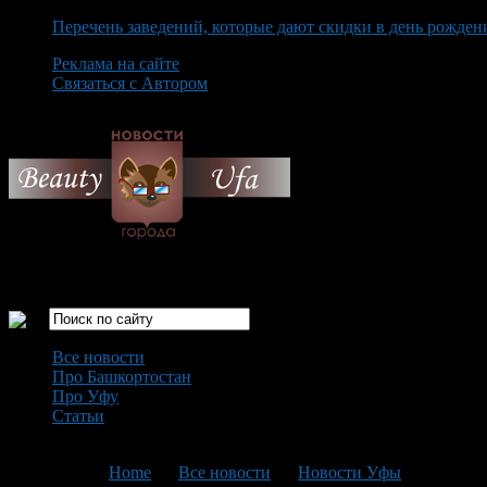
Перечень заведений, которые дают скидки в день рожден
Реклама на сайте
Связаться с Автором
Saturday August 8th, 2026
Только самые интересные новости города Уфа
Все новости
Про Башкортостан
Про Уфу
Статьи
Loading...
You are here:
Home
>
Все новости
>
Новости Уфы
>
Текущая