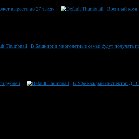
ожет вырасти до 27 тысяч
Военный комис
В Башкирии многодетные семьи будут получать по
яч рублей
В Уфе каждый инспектор ДПС 