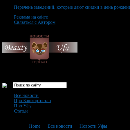
Перечень заведений, которые дают скидки в день рожден
Реклама на сайте
Связаться с Автором
Thursday August 6th, 2026
Только самые интересные новости города Уфа
Все новости
Про Башкортостан
Про Уфу
Статьи
Loading...
You are here:
Home
>
Все новости
>
Новости Уфы
>
Текущая