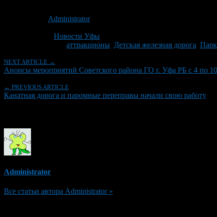
Опубликовано: 11 лет назад на 02.05.2015
Автор:
Administrator
Последнее изминение 2 мая, 2015 @ 10:59 дп
Рубрики
Новости Уфы
Tagged With:
аттракционы
,
Детская железная дорога
,
Парк
NEXT ARTICLE →
Анонсы мероприятий Советского района ГО г. Уфа РБ с 4 по 10
← PREVIOUS ARTICLE
Канатная дорога и паромные переправы начали свою работу
Об авторе
Administrator
Все статьи автора Administrator »
Добавить комментарий