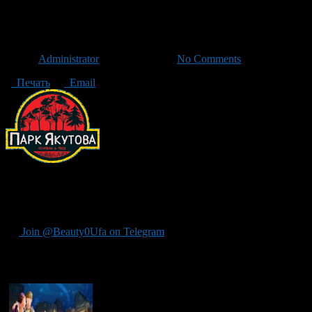
Парк имени Якутова открыл 
Автор
Administrator
/ 02.05.2015 /
No Comments
Печать
Email
1 мая в парке имения Якутова состоялось открытие сезона. С э
Как сообщает администрация города, в этом году, в парке, нач
Join @Beauty0Ufa on Telegram
Рекомендуем почитать: