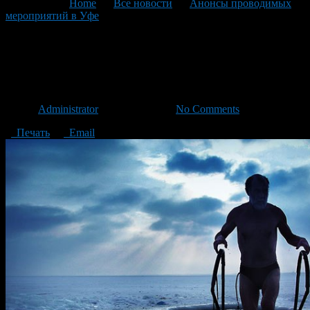
You are here:
Home
>
Все новости
>
Анонсы проводимых
мероприятий в Уфе
>
Текущая статья
Чемпионат моржей в парке
имени Якутова
Автор
Administrator
/ 27.12.2014 /
No Comments
Печать
Email