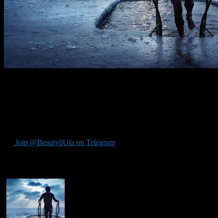
Завтра в субботу 27 декабря, в парке имени Якутова, на
Солдатском озере пройдет чемпионат Республики
Башкортостан по зимнему плаванию.
Всего в соревновании планируют принять участи около 50
человек. Начало мероприятия в 11 часов.
Join @Beauty0Ufa on Telegram
Рекомендуем почитать: