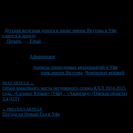
Детская железная дорога в парке имени Якутова в Уфе
сдается в аренду
Печать
Email
Опубликовано: 12 лет назад на 27.12.2014
Автор:
Administrator
Последнее изминение 27 декабря, 2014 @ 12:30 дп
Рубрики
Анонсы проводимых мероприятий в Уфе
Tagged With:
парк имени Якутова
,
Чемпионат моржей
NEXT ARTICLE →
Обзор хоккейного матча регулярного сезона КХЛ 2014-2015
года. «Салават Юлаев» (Уфа) – «Авангард» (Омская область)
3:4 (ОТ)
← PREVIOUS ARTICLE
Погода на Новый Год в Уфе
Об авторе