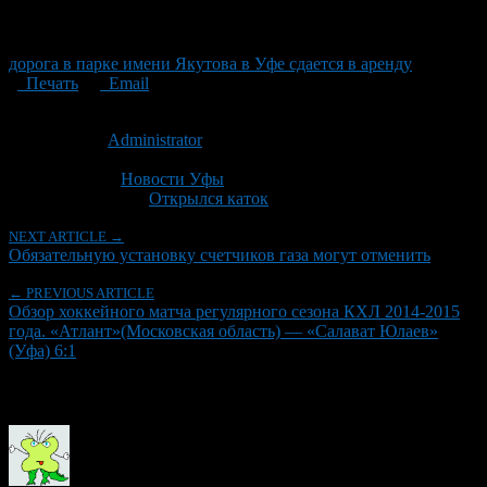
дорога в парке имени Якутова в Уфе сдается в аренду
Печать
Email
Опубликовано: 12 лет назад на 12.12.2014
Автор:
Administrator
Последнее изминение 12 декабря, 2014 @ 12:57 дп
Рубрики
Новости Уфы
Tagged With:
Открылся каток
NEXT ARTICLE →
Обязательную установку счетчиков газа могут отменить
← PREVIOUS ARTICLE
Обзор хоккейного матча регулярного сезона КХЛ 2014-2015
года. «Атлант»(Московская область) — «Салават Юлаев»
(Уфа) 6:1
Об авторе