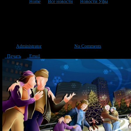
You are here:
Home
>
Все новости
>
Новости Уфы
>
Текущая статья
В парке имени Якутова
открылся каток
Автор
Administrator
/ 12.12.2014 /
No Comments
Печать
Email