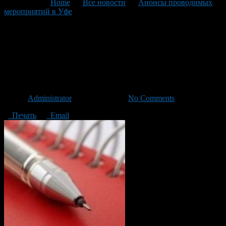
You are here:
Home
>
Все новости
>
Анонсы проводимых
мероприятий в Уфе
>
Текущая статья
Анонсы мероприятий
Советского района ГО г. Уфа
РБ с 4 по 10 мая 2015 года
Автор
Administrator
/ 01.05.2015 /
No Comments
Печать
Email