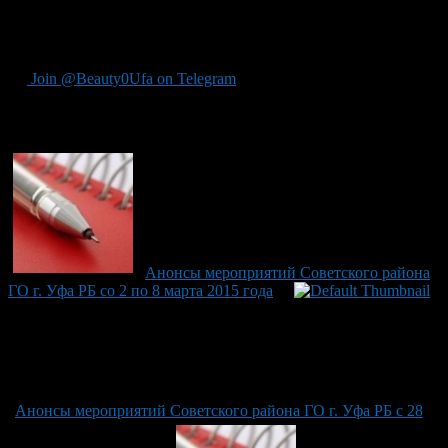
с 10.00 до 11.00 ч.
– начальник отдела по связям с
общественностью Светлана Гилемхановна Шангина по
телефону: 273-33-10.
Join @Beauty0Ufa on Telegram
Рекомендуем почитать:
Анонсы мероприятий Советского района
ГО г. Уфа РБ со 2 по 8 марта 2015 года
Анонсы мероприятий Советского района ГО г. Уфа РБ с 28