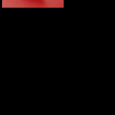
Литературная композиция «Память сильнее времени»
5 мая в 16.00 ч.
в Молодежном коворкинг центре «Спутник»
(г. Уфа,
ул. Владивостокская, 7/1) пройдет литературная композиция
«Память сильнее времени».
Музыкальная гостиная «Песни мира и труда!»
5 мая в 10.00 ч.
в Центре «Доверие» (г. Уфа, ул. Карла
Маркса, 65) пройдет музыкальная гостиная «Песни мира и
труда!».
Акция «Неделя памяти» в сквере им. 50- летия Победы в
Великой Отечественной войне
С 5 мая по 8 мая 12.00 ч.
в сквере им. 50- летия Победы в
Великой Отечественной войне пройдет акция «Неделя
памяти»
Акции «Подарок ветерану»