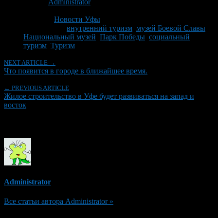
Автор:
Administrator
Последнее изминение 8 июня, 2011 @ 9:55 дп
Рубрики
Новости Уфы
Tagged With:
внутренний туризм
,
музей Боевой Славы
,
Национальный музей
,
Парк Победы
,
социальный
туризм
,
Туризм
NEXT ARTICLE →
Что появится в городе в ближайшее время.
← PREVIOUS ARTICLE
Жилое строительство в Уфе будет развиваться на запад и
восток
Об авторе
Administrator
Все статьи автора Administrator »