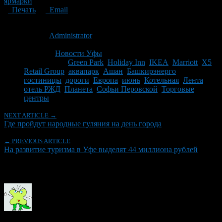
ярмарки
Печать
Email
Опубликовано: 15 лет назад на 08.06.2011
Автор:
Administrator
Последнее изминение 8 июня, 2011 @ 9:50 дп
Рубрики
Новости Уфы
Tagged With:
Green Park
,
Holiday Inn
,
IKEA
,
Marriott
,
X5
Retail Group
,
аквапарк
,
Ашан
,
Башкирэнерго
,
гостиницы
,
дороги
,
Европа
,
июнь
,
Котельная
,
Лента
,
отель РЖД
,
Планета
,
Софьи Перовской
,
Торговые
центры
NEXT ARTICLE →
Где пройдут народные гуляния на день города
← PREVIOUS ARTICLE
На развитие туризма в Уфе выделят 44 миллиона рублей
Об авторе