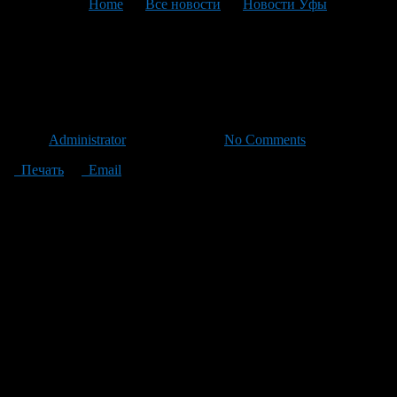
You are here:
Home
>
Все новости
>
Новости Уфы
>
Текущая статья
Что появится в городе в
ближайшее время.
Автор
Administrator
/ 08.06.2011 /
No Comments
Печать
Email
ProUfu.Ru выяснил, что появится в Уфе в ближайшее время.
Торговые центры
«Июнь»
Летом на улице Комсомольской откроется четырехэтажный
многофункциональный торговый центр. Он включает в себя
продуктовый супермаркет, блок строительно-отделочных
материалов и товаров для дома, магазин электроники, детских
товаров, торговую галерею, игровой центр, фитнес-центр,
фуд-корт.
«Лента»
Откроется в Уфе в начале следующего года. Предварительно