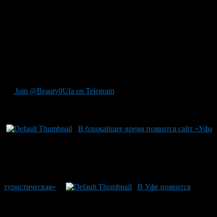
КСТАТИ
С начала года в Уфе появилось 13 новых объектов торговли
общей площадью более пяти тысяч квадратных метров.
Размеры капитальных вложений в них составили порядка 50
миллионов рулей. Сегодня в столице республике строится два
десятка торговых объектов, объемы вложений в них
достигают 14 миллиардов рублей. При этом остаются и
долгострои – их в Уфе насчитывается 14.
Join @Beauty0Ufa on Telegram
Рекомендуем почитать:
В ближайшее время появится сайт «Уфа
туристическая»
В Уфе появится